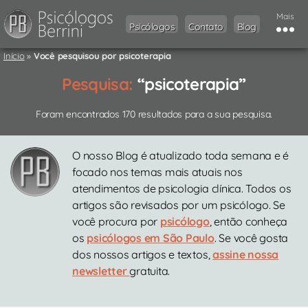
Mais
Psicólogos
Contato
Blog
Início
»
Você pesquisou por psicoterapia
Pesquisa:
“psicoterapia”
Foram encontrados 170 resultados para a sua pesquisa.
O nosso Blog é atualizado toda semana e é
focado nos temas mais atuais nos
atendimentos de psicologia clínica. Todos os
artigos são revisados por um psicólogo. Se
você procura por
psicólogo
, então conheça
os
psicólogos em São Paulo
. Se você gosta
dos nossos artigos e textos,
assine nossa
newsletter
gratuita.