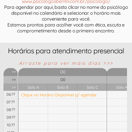
www.psicologosberrini.com.br/psicologo/
Para agendar por aqui, basta clicar no nome do psicólogo
disponível no calendário e selecionar o horário mais
conveniente para você.
Estamos prontos para acolher você com ética, escuta e
comprometimento desde o primeiro encontro.
Horários para atendimento presencial
Arraste para ver mais dias >>>
>>
D0
>>
D0
>>
Sala A
Sala B
Sala C
Sala A
06:??
Clique no Horário Disponível p/ agendar
07:??
08:??
09:??
10:??