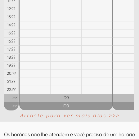
11:??
12:??
13:??
14:??
15:??
16:??
17:??
18:??
19:??
20:??
21:??
22:??
>>
D0
>>
.
D0
.
.
Arraste para ver mais dias >>>
Os horários não lhe atendem e você precisa de um horário