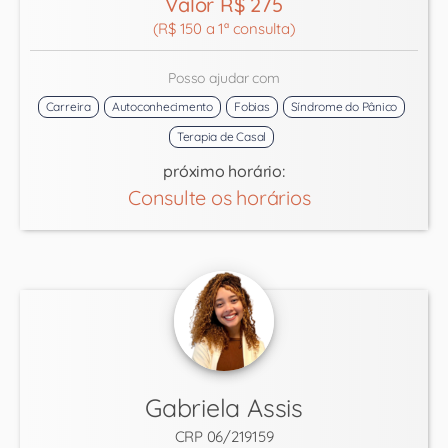
Valor R$ 275
(R$ 150 a 1ª consulta)
Posso ajudar com
Carreira
Autoconhecimento
Fobias
Síndrome do Pânico
Terapia de Casal
próximo horário:
Consulte os horários
Gabriela Assis
CRP 06/219159