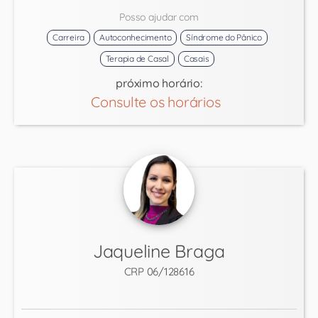
Posso ajudar com
Carreira
Autoconhecimento
Síndrome do Pânico
Terapia de Casal
Casais
próximo horário:
Consulte os horários
Jaqueline Braga
CRP 06/128616