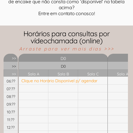
de encaixe que não consta como ‘disponível’ na tabela
acima?
Entre em contato conosco!
Horários para consultas por
vídeochamada (online)
Arraste para ver mais dias >>>
>>
D0
>>
D0
>>
Sala A
Sala B
Sala C
Sala A
Clique no Horário Disponível p/ agendar
06:??
07:??
08:??
09:??
10:??
11:??
12:??