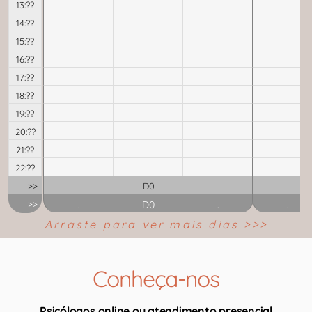
13:??
14:??
15:??
16:??
17:??
18:??
19:??
20:??
21:??
22:??
>>
D0
>>
.
D0
.
.
Arraste para ver mais dias >>>
Conheça-nos
Psicólogos online ou atendimento presencial