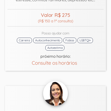
Valor R$ 275
(R$ 150 a 1ª consulta)
Posso ajudar com
Carreira
Autoconhecimento
Fobias
LGBTQI+
Autoestima
próximo horário:
Consulte os horários