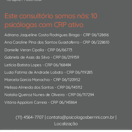
Este consultório somos nós: 10
psicólogas com CRP ativo
Adriana Jaqueline Costa Rodrigues Braga
- CRP 06/128616
Ana Caroline Pina dos Santos Guastaferro
- CRP 06/228610
Danielle Veran Cipolla
- CRP 06/66773
Gabriela de Assis da Silva
- CRP 06/219159
Letícia Batista Lopes
- CRP 06/168484
Luzia Fatima de Andrade Lobato
- CRP 06/119285
Marcela Garcia Manochio
- CRP 06/120952
Melissa Almeida dos Santos
- CRP 06/145112
Natalia Queiroz Nunes de Oliveira
- CRP 06/117294
Vitória Appoloni Correia
- CRP 06/143864
(11) 4564-7707
|
contato@psicologosberrini.com.br
|
Localização
Psicólogo Presencial:
Rua Alcides Ricardini Neves, 12 - CJ 610