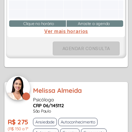
Clique no horário
Arraste a agenda
Ver mais horarios
AGENDAR CONSULTA
Melissa Almeida
Psicóloga
CRP 06/145112
São Paulo
R$ 275
Ansiedade
Autoconhecimento
(R$ 150 a 1ª