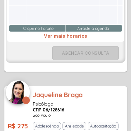
Clique no horário
Arraste a agenda
Ver mais horarios
AGENDAR CONSULTA
Jaqueline Braga
Psicóloga
CRP 06/128616
São Paulo
R$ 275
Adolescência
Ansiedade
Autoaceitação