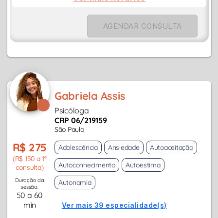
AGENDAR CONSULTA
Gabriela Assis
Psicóloga
CRP 06/219159
São Paulo
R$ 275
Adolescência
Ansiedade
Autoaceitação
(R$ 150 a 1ª
Autoconhecimento
Autoestima
consulta)
Duração da
Autonomia
sessão:
50 a 60
min
Ver mais 39 especialidade(s)