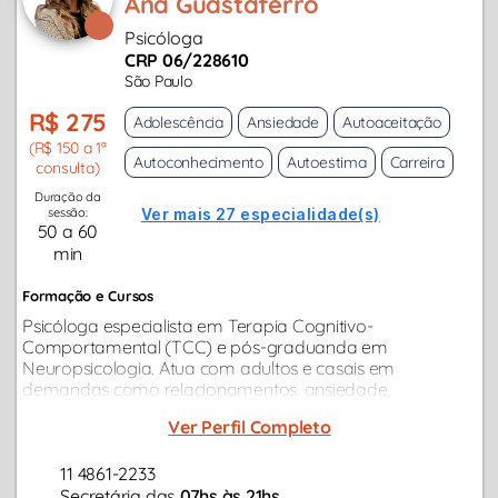
Ana Guastaferro
Psicóloga
CRP 06/228610
São Paulo
R$ 275
Adolescência
Ansiedade
Autoaceitação
(R$ 150 a 1ª
Autoconhecimento
Autoestima
Carreira
consulta)
Duração da
sessão:
Ver mais 27 especialidade(s)
50 a 60
min
Formação e Cursos
Psicóloga especialista em Terapia Cognitivo-
Comportamental (TCC) e pós-graduanda em
Neuropsicologia. Atua com adultos e casais em
demandas como relacionamentos. ansiedade,
depressão, burnout, compulsões, conflitos afetivos e
Ver Perfil Completo
transição de carreira.
11 4861-2233
Secretária das
07hs às 21hs