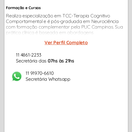
Formação e Cursos
Realiza especialização em TCC-Terapia Cognitivo
Comportamental e é pós-graduada em Neurociência
com formação complementar pela PUC Campinas. Sua
prática clínica é baseada em abordagens
contemporâneas, ideal para adultos e casais com
Ver Perfil Completo
demandas relacionamento, ansiedade, questões
profissionais...
11 4861-2233
Secretária das
07hs às 21hs
11 91970-6610
Secretária Whatsapp