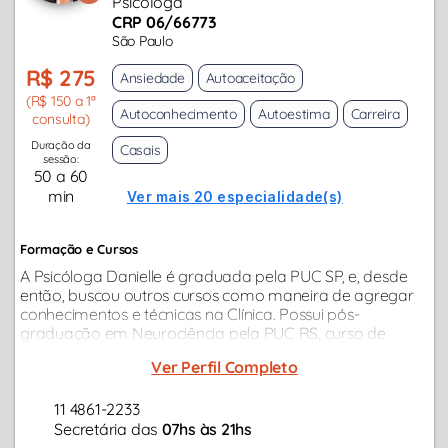
Psicóloga
CRP 06/66773
São Paulo
R$ 275
Ansiedade
Autoaceitação
(R$ 150 a 1ª
Autoconhecimento
Autoestima
Carreira
consulta)
Duração da
Casais
sessão:
50 a 60
min
Ver mais 20 especialidade(s)
Formação e Cursos
A Psicóloga Danielle é graduada pela PUC SP, e, desde
então, buscou outros cursos como maneira de agregar
conhecimentos e técnicas na Clínica. Possui pós-
graduação em Neurociência pela PUC RS, curso de
"Cinesiologia" (psico-físico) pelo Sedes Spientiae, e
Ver Perfil Completo
"Terapia de Casais" pelo IPQ...
11 4861-2233
Secretária das
07hs às 21hs