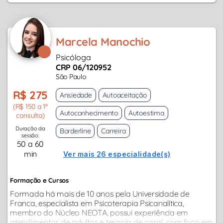
Marcela Manochio
Psicóloga
CRP 06/120952
São Paulo
R$ 275
Ansiedade
Autoaceitação
(R$ 150 a 1ª
Autoconhecimento
Autoestima
consulta)
Duração da
Borderline
Carreira
sessão:
50 a 60
min
Ver mais 26 especialidade(s)
Formação e Cursos
Formada há mais de 10 anos pela Universidade de
Franca, especialista em Psicoterapia Psicanalítica,
membro do Núcleo NEOTA, possui experiência em
atendimentos de adultos e terapia de casal, com foco em