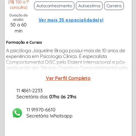
(R$ 150 a 1ª
Autoconhecimento
Autoestima
Carreira
consulta)
Duração da
sessão:
Ver mais 35 especialidade(s)
50 a 60
min
Formação e Cursos
A psicóloga Jaqueline Braga possui mais de 10 anos de
experiência em Psicologia Clínica. É especialista
Comportamental DISC pela Etalent Internacional e pós-
graduanda em Terapia Cognitivo Comportamental pela
Universidade Anhanguera. Além disso, também possui
Ver Perfil Completo
pós-graduação em Psicologia...
11 4861-2233
Secretária das
07hs às 21hs
11 91970-6610
Secretária Whatsapp