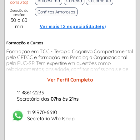
Autoestima
Carreira
Casamento
consulta)
Duração da
Conflitos Amorosos
sessão:
50 a 60
min
Ver mais 13 especialidade(s)
Formação e Cursos
Formação em TCC - Terapia Cognitiva Comportamental
pelo CETCC e formação em Psicologia Organizacional
pela PUC-SP. Tem expertise em questões como
relacionamentos, ansiedade, conflitos profissionais e de
carreira, estresse, conflitos familiares, depressão etc...
Ver Perfil Completo
11 4861-2233
Secretária das
07hs às 21hs
11 91970-6610
Secretária Whatsapp