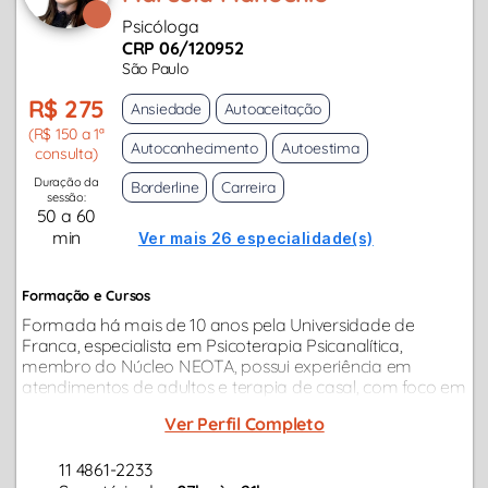
Psicóloga
CRP 06/120952
São Paulo
R$ 275
Ansiedade
Autoaceitação
(R$ 150 a 1ª
Autoconhecimento
Autoestima
consulta)
Duração da
Borderline
Carreira
sessão:
50 a 60
min
Ver mais 26 especialidade(s)
Formação e Cursos
Formada há mais de 10 anos pela Universidade de
Franca, especialista em Psicoterapia Psicanalítica,
membro do Núcleo NEOTA, possui experiência em
atendimentos de adultos e terapia de casal, com foco em
demandas como transtornos de ansiedade,
Ver Perfil Completo
relacionamentos, conflitos profissionais, depressão...
11 4861-2233