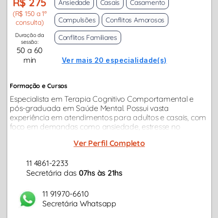
R$ 275
Ansiedade
Casais
Casamento
(R$ 150 a 1ª
Compulsões
Conflitos Amorosos
consulta)
Duração da
Conflitos Familiares
sessão:
50 a 60
min
Ver mais 20 especialidade(s)
Formação e Cursos
Especialista em Terapia Cognitivo Comportamental e
pós-graduada em Saúde Mental. Possui vasta
experiência em atendimentos para adultos e casais, com
foco em demandas como ansiedade, estresse no
trabalho, conflitos familiares, depressão, questões
Ver Perfil Completo
emocionais como autoestima e autoconfiança…
11 4861-2233
Secretária das
07hs às 21hs
11 91970-6610
Secretária Whatsapp