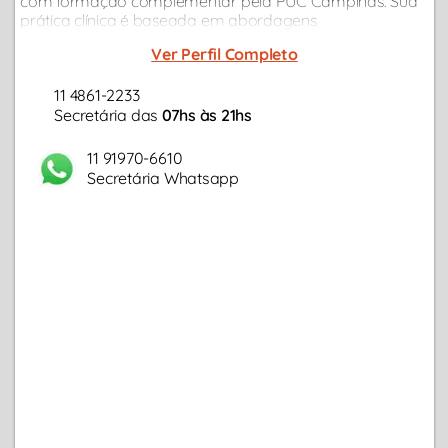
com formação complementar pela PUC Campinas. Sua
prática clínica é baseada em abordagens
contemporâneas, ideal para adultos e casais com
Ver Perfil Completo
demandas relacionamento, ansiedade, questões
profissionais...
11 4861-2233
Secretária das
07hs às 21hs
11 91970-6610
Secretária Whatsapp