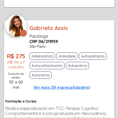
Gabriela Assis
Psicóloga
CRP 06/219159
São Paulo
R$ 275
Adolescência
Ansiedade
Autoaceitação
(R$ 150 a 1ª
Autoconhecimento
Autoestima
consulta)
Duração da
Autonomia
sessão:
50 a 60
min
Ver mais 39 especialidade(s)
Formação e Cursos
Realiza especialização em TCC-Terapia Cognitivo
Comportamental e é pós-graduada em Neurociência