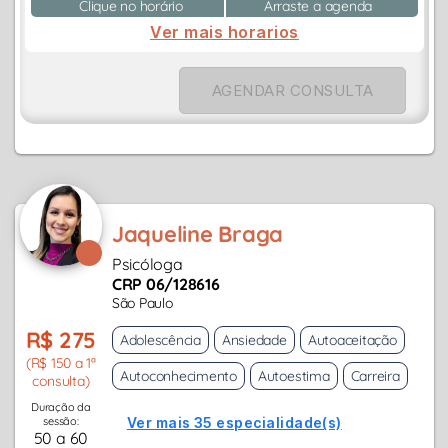
Clique no horário
Arraste a agenda
Ver mais horarios
AGENDAR CONSULTA
Jaqueline Braga
Psicóloga
CRP 06/128616
São Paulo
R$ 275
Adolescência
Ansiedade
Autoaceitação
(R$ 150 a 1ª
Autoconhecimento
Autoestima
Carreira
consulta)
Duração da
sessão:
Ver mais 35 especialidade(s)
50 a 60