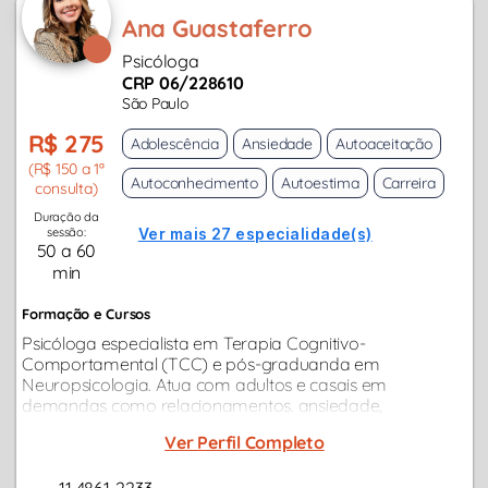
Ana Guastaferro
Psicóloga
CRP 06/228610
São Paulo
R$ 275
Adolescência
Ansiedade
Autoaceitação
(R$ 150 a 1ª
Autoconhecimento
Autoestima
Carreira
consulta)
Duração da
sessão:
Ver mais 27 especialidade(s)
50 a 60
min
Formação e Cursos
Psicóloga especialista em Terapia Cognitivo-
Comportamental (TCC) e pós-graduanda em
Neuropsicologia. Atua com adultos e casais em
demandas como relacionamentos. ansiedade,
depressão, burnout, compulsões, conflitos afetivos e
Ver Perfil Completo
transição de carreira.
11 4861-2233