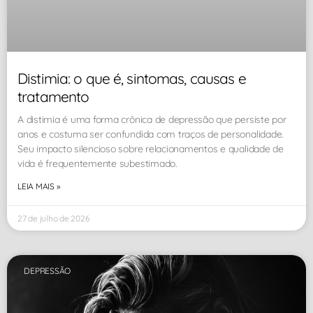
Distimia: o que é, sintomas, causas e
tratamento
A distimia é uma forma crônica de depressão que persiste por
anos e costuma ser confundida com traços de personalidade.
Seu impacto silencioso sobre relacionamentos e qualidade de
vida é frequentemente subestimado.
LEIA MAIS »
27 de julho de 2026
DEPRESSÃO