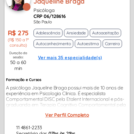
Jaqueline Braga
Psicóloga
CRP 06/128616
São Paulo
R$ 275
Adolescência
Ansiedade
Autoaceitação
(R$ 150 a 1ª
Autoconhecimento
Autoestima
Carreira
consulta)
Duração da
sessão:
Ver mais 35 especialidade(s)
50 a 60
min
Formação e Cursos
A psicóloga Jaqueline Braga possui mais de 10 anos de
experiência em Psicologia Clínica. É especialista
Comportamental DISC pela Etalent Internacional e pós-
graduanda em Terapia Cognitivo Comportamental pela
Universidade Anhanguera. Além disso, também possui
Ver Perfil Completo
pós-graduação em Psicologia...
11 4861-2233
Secretária das
07hs às 21hs