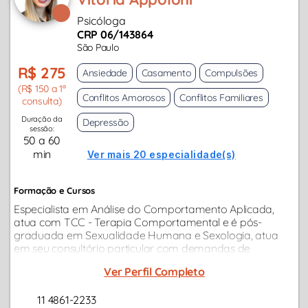
Psicóloga
CRP 06/143864
São Paulo
R$ 275
Ansiedade
Casamento
Compulsões
(R$ 150 a 1ª
Conflitos Amorosos
Conflitos Familiares
consulta)
Duração da
Depressão
sessão:
50 a 60
min
Ver mais 20 especialidade(s)
Formação e Cursos
Especialista em Análise do Comportamento Aplicada,
atua com TCC - Terapia Comportamental e é pós-
graduada em Sexualidade Humana e Sexologia, atua
em seu consultório particular com demandas de
ansiedade, relacionamentos, depressão, terapia de casal
Ver Perfil Completo
e vida profissional...
11 4861-2233