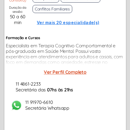
Duração da
Conflitos Familiares
sessão:
50 a 60
min
Ver mais 20 especialidade(s)
Formação e Cursos
Especialista em Terapia Cognitivo Comportamental e
pós-graduada em Saúde Mental. Possui vasta
experiência em atendimentos para adultos e casais, com
foco em demandas como ansiedade, estresse no
trabalho, conflitos familiares, depressão, questões
Ver Perfil Completo
emocionais como autoestima e autoconfiança…
11 4861-2233
Secretária das
07hs às 21hs
11 91970-6610
Secretária Whatsapp