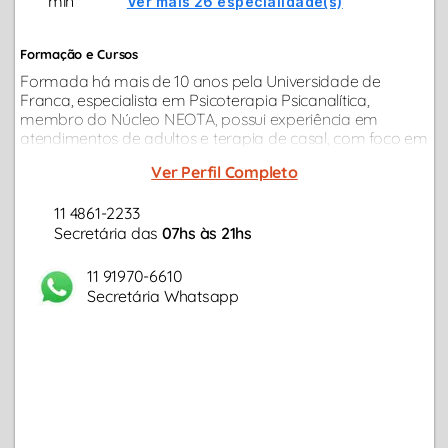
min
Ver mais 26 especialidade(s)
Formação e Cursos
Formada há mais de 10 anos pela Universidade de
Franca, especialista em Psicoterapia Psicanalítica,
membro do Núcleo NEOTA, possui experiência em
atendimentos de adultos e terapia de casal, com foco em
demandas como transtornos de ansiedade,
Ver Perfil Completo
relacionamentos, conflitos profissionais, depressão...
11 4861-2233
Secretária das
07hs às 21hs
11 91970-6610
Secretária Whatsapp