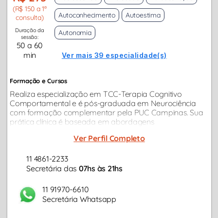
(R$ 150 a 1ª
Autoconhecimento
Autoestima
consulta)
Duração da
Autonomia
sessão:
50 a 60
min
Ver mais 39 especialidade(s)
Formação e Cursos
Realiza especialização em TCC-Terapia Cognitivo
Comportamental e é pós-graduada em Neurociência
com formação complementar pela PUC Campinas. Sua
prática clínica é baseada em abordagens
contemporâneas, ideal para adultos e casais com
Ver Perfil Completo
demandas relacionamento, ansiedade, questões
profissionais...
11 4861-2233
Secretária das
07hs às 21hs
11 91970-6610
Secretária Whatsapp