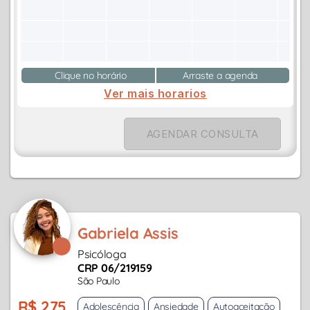
Clique no horário
Arraste a agenda
Ver mais horarios
AGENDAR CONSULTA
Gabriela Assis
Psicóloga
CRP 06/219159
São Paulo
R$ 275
Adolescência
Ansiedade
Autoaceitação