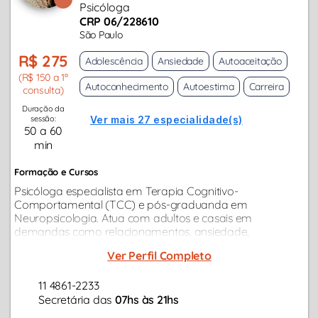
Psicóloga
CRP 06/228610
São Paulo
R$ 275
Adolescência
Ansiedade
Autoaceitação
(R$ 150 a 1ª
Autoconhecimento
Autoestima
Carreira
consulta)
Duração da
sessão:
Ver mais 27 especialidade(s)
50 a 60
min
Formação e Cursos
Psicóloga especialista em Terapia Cognitivo-
Comportamental (TCC) e pós-graduanda em
Neuropsicologia. Atua com adultos e casais em
demandas como relacionamentos. ansiedade,
depressão, burnout, compulsões, conflitos afetivos e
Ver Perfil Completo
transição de carreira.
11 4861-2233
Secretária das
07hs às 21hs