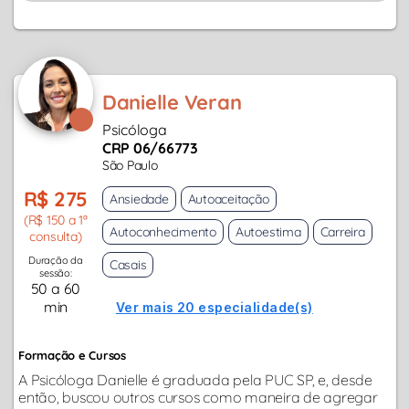
Danielle Veran
Psicóloga
CRP 06/66773
São Paulo
R$ 275
Ansiedade
Autoaceitação
(R$ 150 a 1ª
Autoconhecimento
Autoestima
Carreira
consulta)
Duração da
Casais
sessão:
50 a 60
min
Ver mais 20 especialidade(s)
Formação e Cursos
A Psicóloga Danielle é graduada pela PUC SP, e, desde
então, buscou outros cursos como maneira de agregar