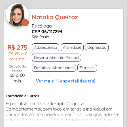
Natalia Queiroz
Psicóloga
CRP 06/117294
São Paulo
R$ 275
Adolescência
Ansiedade
Depressão
(R$ 150 a 1ª
Desenvolvimento Pessoal
consulta)
Duração da
Distúrbios Alimentares
Estresse
sessão:
50 a 60
min
Ver mais 11 especialidade(s)
Formação e Cursos
Especialista em TCC - Terapia Cognitiva
Comportamental, com foco em terapia individual em
demandas como ansiedade, conflitos conjugais, estresse,
depressão e carreira. Com formação em Inteligência
Emocional, cursa especialização em…