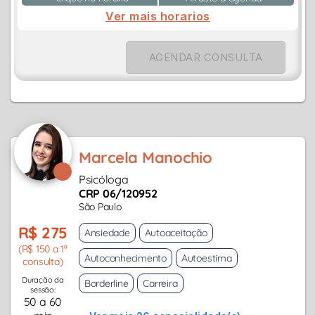
Ver mais horarios
AGENDAR CONSULTA
Marcela Manochio
Psicóloga
CRP 06/120952
São Paulo
R$ 275
Ansiedade
Autoaceitação
(R$ 150 a 1ª
Autoconhecimento
Autoestima
consulta)
Duração da
Borderline
Carreira
sessão:
50 a 60