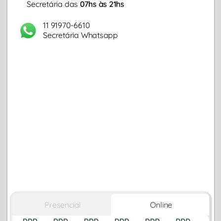
Secretária das
07hs às 21hs
11 91970-6610
Secretária Whatsapp
Presencial
Online
DDD
DDD
DDD
DDD
DDD
DDD
DDD