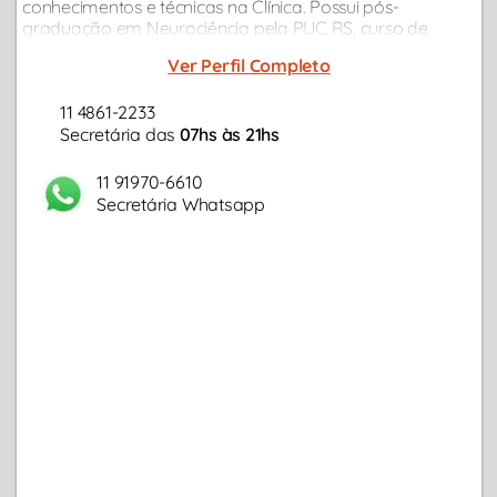
conhecimentos e técnicas na Clínica. Possui pós-
graduação em Neurociência pela PUC RS, curso de
"Cinesiologia" (psico-físico) pelo Sedes Spientiae, e
Ver Perfil Completo
"Terapia de Casais" pelo IPQ...
11 4861-2233
Secretária das
07hs às 21hs
11 91970-6610
Secretária Whatsapp