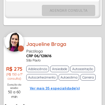
AGENDAR CONSULTA
Jaqueline Braga
Psicóloga
CRP 06/128616
São Paulo
R$ 275
Adolescência
Ansiedade
Autoaceitação
(R$ 150 a 1ª
Autoconhecimento
Autoestima
Carreira
consulta)
Duração da
sessão:
Ver mais 35 especialidade(s)
50 a 60
min