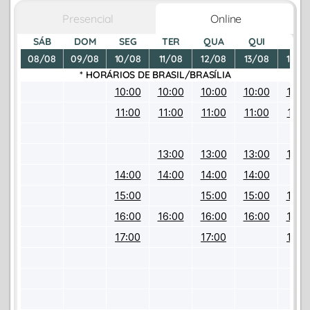
Presencial
Online
SÁB
DOM
SEG
TER
QUA
QUI
SEX
08/08
09/08
10/08
11/08
12/08
13/08
14/0
* HORÁRIOS DE
BRASIL/BRASÍLIA
10:00
10:00
10:00
10:00
10:0
11:00
11:00
11:00
11:00
11:0
13:00
13:00
13:00
13:0
14:00
14:00
14:00
14:00
15:00
15:00
15:00
15:0
16:00
16:00
16:00
16:00
16:0
17:00
17:00
17:0