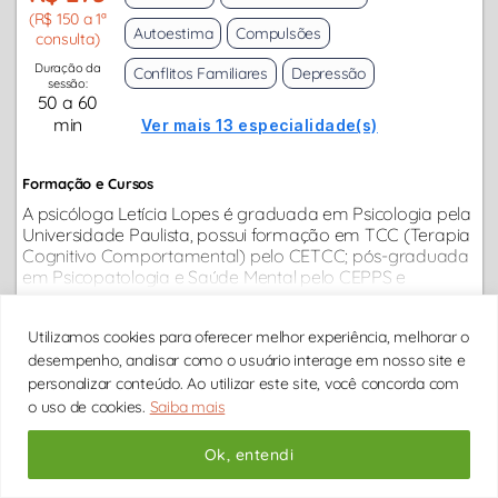
(R$ 150 a 1ª
Autoestima
Compulsões
consulta)
Duração da
Conflitos Familiares
Depressão
sessão:
50 a 60
min
Ver mais 13 especialidade(s)
Formação e Cursos
A psicóloga Letícia Lopes é graduada em Psicologia pela
Universidade Paulista, possui formação em TCC (Terapia
Cognitivo Comportamental) pelo CETCC; pós-graduada
em Psicopatologia e Saúde Mental pelo CEPPS e
Mentoria em TCC com Anna Polak...
Ver Perfil Completo
Utilizamos cookies para oferecer melhor experiência, melhorar o
11 4861-2233
desempenho, analisar como o usuário interage em nosso site e
Secretária das
07hs às 21hs
personalizar conteúdo. Ao utilizar este site, você concorda com
o uso de cookies.
Saiba mais
11 91970-6610
Secretária Whatsapp
Ok, entendi