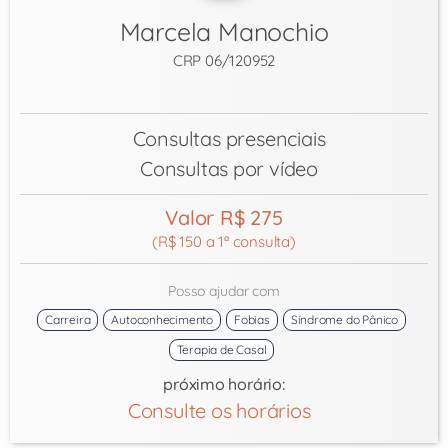
Marcela Manochio
CRP 06/120952
Consultas presenciais
Consultas por vídeo
Valor R$ 275
(R$ 150 a 1ª consulta)
Posso ajudar com
Carreira
Autoconhecimento
Fobias
Síndrome do Pânico
Terapia de Casal
próximo horário:
Consulte os horários