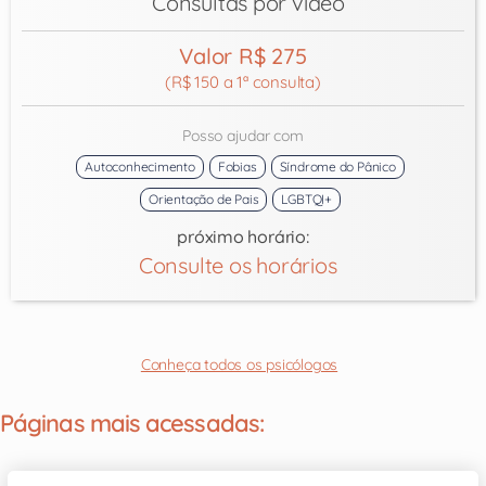
Consultas por vídeo
Valor R$ 275
(R$ 150 a 1ª consulta)
Posso ajudar com
Autoconhecimento
Fobias
Síndrome do Pânico
Orientação de Pais
LGBTQI+
próximo horário:
Consulte os horários
Conheça todos os psicólogos
Páginas mais acessadas: