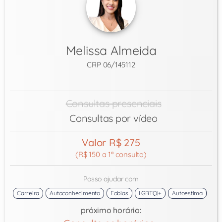
Melissa Almeida
CRP 06/145112
Consultas presenciais
Consultas por vídeo
Valor R$ 275
(R$ 150 a 1ª consulta)
Posso ajudar com
Carreira
Autoconhecimento
Fobias
LGBTQI+
Autoestima
próximo horário: