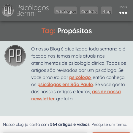
Mais
Psicólogos
Contato
Blog
Tag:
Propósitos
O nosso Blog é atualizado toda semana e é
focado nos temas mais atuais nos
atendimentos de psicologia clínica. Todos os
artigos são revisados por um psicólogo. Se
você procura por
psicólogo
, então conheça
os
psicólogos em São Paulo
. Se você gosta
dos nossos artigos e textos,
assine nossa
newsletter
gratuita.
Nosso blog já conta com
564 artigos e vídeos
. Pesquise um tema.