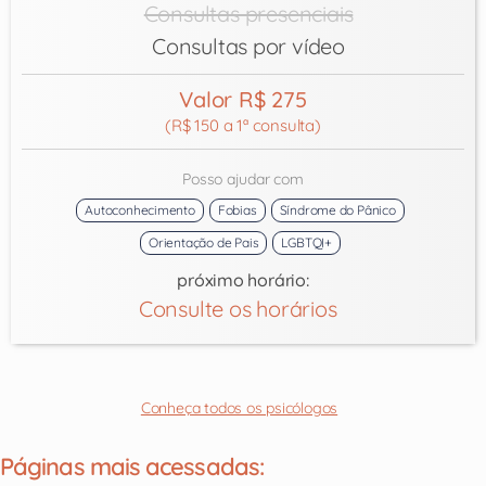
Consultas presenciais
Consultas por vídeo
Valor R$ 275
(R$ 150 a 1ª consulta)
Posso ajudar com
Autoconhecimento
Fobias
Síndrome do Pânico
Orientação de Pais
LGBTQI+
próximo horário:
Consulte os horários
Conheça todos os psicólogos
Páginas mais acessadas: