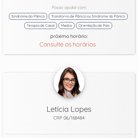
Posso ajudar com
Síndrome do Pânico
Transtorno de Pânico ou Síndrome do Pânico
Terapia de Casal
Medos
Orientação de Pais
próximo horário:
Consulte os horários
Letícia Lopes
CRP 06/168484