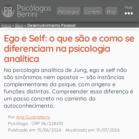
Mais
Psicólogos
Contato
Blog
Início
»
Blog
»
Desenvolvimento Pessoal
Ego e Self: o que são e como se
diferenciam na psicologia
analítica
Na psicologia analítica de Jung, ego e self não
são sinônimos nem opostos — são instâncias
complementares da psique, com origens e
funções distintas. Compreender essa diferença é
um passo concreto no caminho do
autoconhecimento.
Por
Ana Guastaferro
Psicóloga · CRP 06/228610
Publicado em 15/06/2026 · Atualizado em 15/07/2026