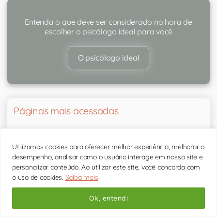
Entenda o que deve ser considerado na hora de
escolher o psicólogo ideal para você
O psicólogo ideal
Páginas mais acessadas
Terapia de Casal: o que é e como funciona?
Utilizamos cookies para oferecer melhor experiência, melhorar o
desempenho, analisar como o usuário interage em nosso site e
Terapia Cognitivo Comportamental: o que é?
personalizar conteúdo. Ao utilizar este site, você concorda com
o uso de cookies.
Saiba mais
Nossos psicólogos
Ok, entendi
Ansiedade: o que é e como lidar?