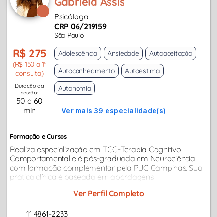
Gabriela Assis
Psicóloga
CRP 06/219159
São Paulo
R$ 275
Adolescência
Ansiedade
Autoaceitação
(R$ 150 a 1ª
Autoconhecimento
Autoestima
consulta)
Duração da
Autonomia
sessão:
50 a 60
min
Ver mais 39 especialidade(s)
Formação e Cursos
Realiza especialização em TCC-Terapia Cognitivo
Comportamental e é pós-graduada em Neurociência
com formação complementar pela PUC Campinas. Sua
prática clínica é baseada em abordagens
contemporâneas, ideal para adultos e casais com
Ver Perfil Completo
demandas relacionamento, ansiedade, questões
profissionais...
11 4861-2233