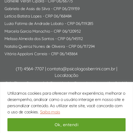
Danielle Veran Cipolla
- CRP 06/66773
Gabriela de Assis da Silva
- CRP 06/219159
Letícia Batista Lopes
- CRP 06/168484
Luzia Fatima de Andrade Lobato
- CRP 06/119285
Marcela Garcia Manochio
- CRP 06/120952
Melissa Almeida dos Santos
- CRP 06/145112
Natalia Queiroz Nunes de Oliveira
- CRP 06/117294
Vitória Appoloni Correia
- CRP 06/143864
(11) 4564-7707
|
contato@psicologosberrini.com.br
|
Localização
Psicólogo Presencial:
Rua Alcides Ricardini Neves, 12 - CJ 610
- Brooklin (Próx. Berrini e Vila Olímpia) - São Paulo/SP |
Google
Utilizamos cookies para oferecer melhor experiência, melhorar o
Maps
desempenho, analisar como o usuário interage em nosso site e
Psicólogo Online:
Sessões de psicoterapia por videochamada
personalizar conteúdo. Ao utilizar este site, você concorda com
para todo o Brasil.
o uso de cookies.
Saiba mais
Copyright © 2026 Psicólogos Berrini
Ok, entendi
Subir
↑