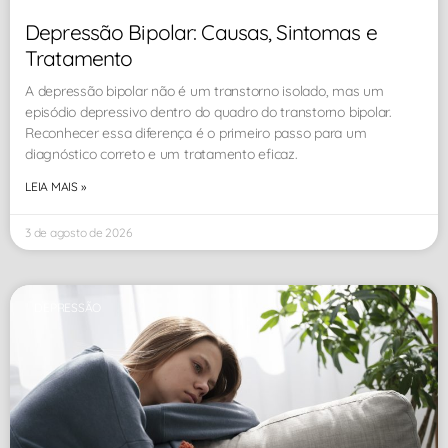
Depressão Bipolar: Causas, Sintomas e
Tratamento
A depressão bipolar não é um transtorno isolado, mas um
episódio depressivo dentro do quadro do transtorno bipolar.
Reconhecer essa diferença é o primeiro passo para um
diagnóstico correto e um tratamento eficaz.
LEIA MAIS »
3 de agosto de 2026
DEPRESSÃO