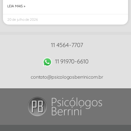
LEIA MAIS »
20 de julho de 2026
11 4564-7707
11 91970-6610
contato@psicologosberrini.com.br