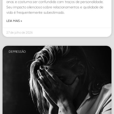
anos e costuma ser confundida com traços de personalidade.
Seu impacto silencioso sobre relacionamentos e qualidade de
vida é frequentemente subestimado.
LEIA MAIS »
27 de julho de 2026
DEPRESSÃO