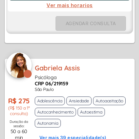
Ver mais horarios
AGENDAR CONSULTA
Gabriela Assis
Psicóloga
CRP 06/219159
São Paulo
R$ 275
Adolescência
Ansiedade
Autoaceitação
(R$ 150 a 1ª
Autoconhecimento
Autoestima
consulta)
Duração da
Autonomia
sessão:
50 a 60
min
Ver mais 39 especialidade(s)