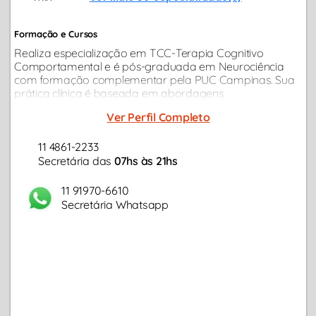
Formação e Cursos
Realiza especialização em TCC-Terapia Cognitivo
Comportamental e é pós-graduada em Neurociência
com formação complementar pela PUC Campinas. Sua
prática clínica é baseada em abordagens
contemporâneas, ideal para adultos e casais com
Ver Perfil Completo
demandas relacionamento, ansiedade, questões
profissionais...
11 4861-2233
Secretária das
07hs às 21hs
11 91970-6610
Secretária Whatsapp