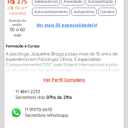
R$ 275
Adolescência
Ansiedade
Autoaceitação
(R$ 150 a 1ª
Autoconhecimento
Autoestima
Carreira
consulta)
Duração da
sessão:
Ver mais 35 especialidade(s)
50 a 60
min
Formação e Cursos
A psicóloga Jaqueline Braga possui mais de 10 anos de
experiência em Psicologia Clínica. É especialista
Comportamental DISC pela Etalent Internacional e pós-
graduanda em Terapia Cognitivo Comportamental pela
Universidade Anhanguera. Além disso, também possui
Ver Perfil Completo
pós-graduação em Psicologia...
11 4861-2233
Secretária das
07hs às 21hs
11 91970-6610
Secretária Whatsapp