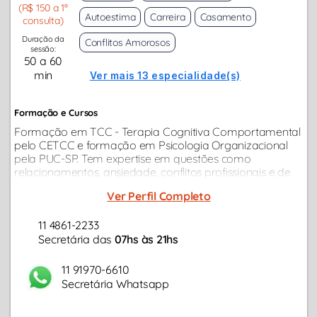
(R$ 150 a 1ª
Autoestima
Carreira
Casamento
consulta)
Duração da
Conflitos Amorosos
sessão:
50 a 60
min
Ver mais 13 especialidade(s)
Formação e Cursos
Formação em TCC - Terapia Cognitiva Comportamental
pelo CETCC e formação em Psicologia Organizacional
pela PUC-SP. Tem expertise em questões como
relacionamentos, ansiedade, conflitos profissionais e de
carreira, estresse, conflitos familiares, depressão etc...
Ver Perfil Completo
11 4861-2233
Secretária das
07hs às 21hs
11 91970-6610
Secretária Whatsapp