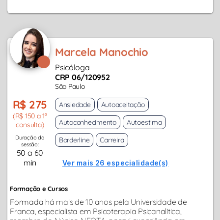
Marcela Manochio
Psicóloga
CRP 06/120952
São Paulo
R$ 275
Ansiedade
Autoaceitação
(R$ 150 a 1ª
Autoconhecimento
Autoestima
consulta)
Duração da
Borderline
Carreira
sessão:
50 a 60
min
Ver mais 26 especialidade(s)
Formação e Cursos
Formada há mais de 10 anos pela Universidade de
Franca, especialista em Psicoterapia Psicanalítica,