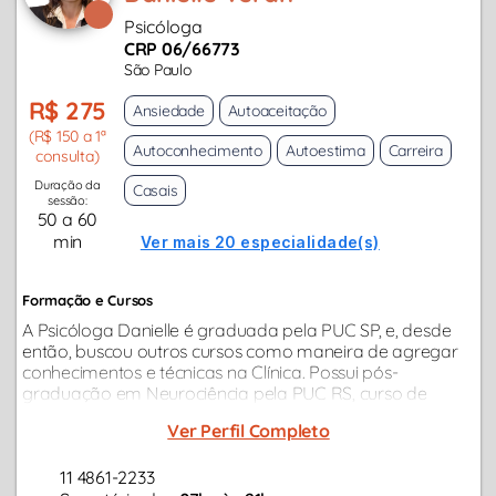
Psicóloga
CRP 06/66773
São Paulo
R$ 275
Ansiedade
Autoaceitação
(R$ 150 a 1ª
Autoconhecimento
Autoestima
Carreira
consulta)
Duração da
Casais
sessão:
50 a 60
min
Ver mais 20 especialidade(s)
Formação e Cursos
A Psicóloga Danielle é graduada pela PUC SP, e, desde
então, buscou outros cursos como maneira de agregar
conhecimentos e técnicas na Clínica. Possui pós-
graduação em Neurociência pela PUC RS, curso de
"Cinesiologia" (psico-físico) pelo Sedes Spientiae, e
Ver Perfil Completo
"Terapia de Casais" pelo IPQ...
11 4861-2233