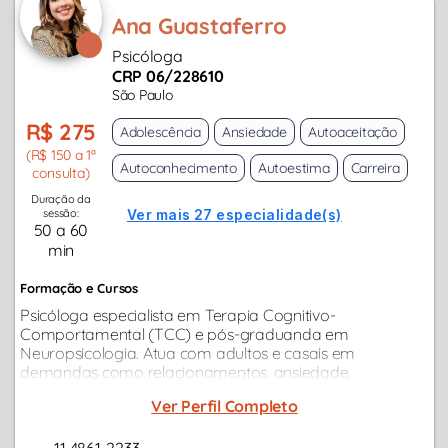
Ana Guastaferro
Psicóloga
CRP 06/228610
São Paulo
R$ 275
Adolescência
Ansiedade
Autoaceitação
(R$ 150 a 1ª
Autoconhecimento
Autoestima
Carreira
consulta)
Duração da
sessão:
Ver mais 27 especialidade(s)
50 a 60
min
Formação e Cursos
Psicóloga especialista em Terapia Cognitivo-
Comportamental (TCC) e pós-graduanda em
Neuropsicologia. Atua com adultos e casais em
demandas como relacionamentos. ansiedade,
depressão, burnout, compulsões, conflitos afetivos e
Ver Perfil Completo
transição de carreira.
11 4861-2233