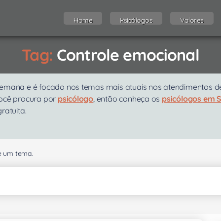
Home
Psicólogos
Valores
Tag:
Controle emocional
emana e é focado nos temas mais atuais nos atendimentos de p
você procura por
psicólogo
, então conheça os
psicólogos em 
gratuita.
se um tema.