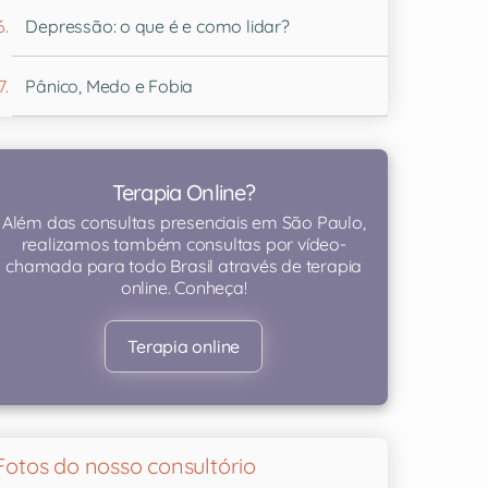
Depressão: o que é e como lidar?
Pânico, Medo e Fobia
Terapia Online?
Além das consultas presenciais em São Paulo,
realizamos também consultas por vídeo-
chamada para todo Brasil através de terapia
online. Conheça!
Terapia online
Fotos do nosso consultório