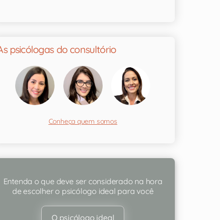
As psicólogas do consultório
Conheça quem somos
Entenda o que deve ser considerado na hora
de escolher o psicólogo ideal para você
O psicólogo ideal