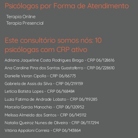
Psicólogos por Forma de Atendimento
Terapia Online
Terapia Presencial
Este consultório somos nós: 10
psicólogas com CRP ativo
Adriana Jaqueline Costa Rodrigues Braga
- CRP 06/128616
Ana Caroline Pina dos Santos Guastaferro
- CRP 06/228610
Danielle Veran Cipolla
- CRP 06/66773
Gabriela de Assis da Silva
- CRP 06/219159
Letícia Batista Lopes
- CRP 06/168484
Luzia Fatima de Andrade Lobato
- CRP 06/119285
Marcela Garcia Manochio
- CRP 06/120952
Melissa Almeida dos Santos
- CRP 06/145112
Natalia Queiroz Nunes de Oliveira
- CRP 06/117294
Vitória Appoloni Correia
- CRP 06/143864