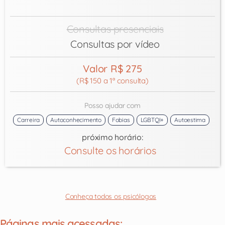
Consultas presenciais
Consultas por vídeo
Valor R$ 275
(R$ 150 a 1ª consulta)
Posso ajudar com
Carreira
Autoconhecimento
Fobias
LGBTQI+
Autoestima
próximo horário:
Consulte os horários
Conheça todos os psicólogos
Páginas mais acessadas: