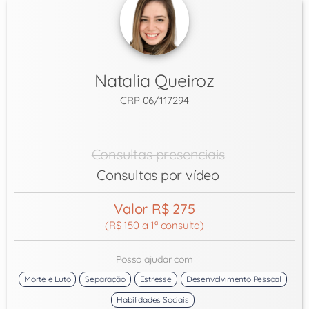
Natalia Queiroz
CRP 06/117294
Consultas presenciais
Consultas por vídeo
Valor R$ 275
(R$ 150 a 1ª consulta)
Posso ajudar com
Morte e Luto
Separação
Estresse
Desenvolvimento Pessoal
Habilidades Sociais