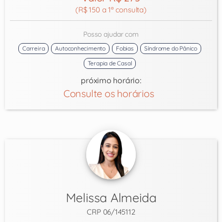
(R$ 150 a 1ª consulta)
Posso ajudar com
Carreira
Autoconhecimento
Fobias
Síndrome do Pânico
Terapia de Casal
próximo horário:
Consulte os horários
Melissa Almeida
CRP 06/145112