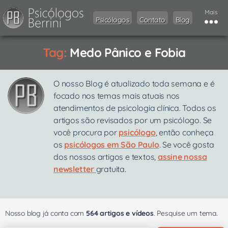
Mais
Psicólogos
Contato
Blog
Tag:
Medo Pânico e Fobia
O nosso Blog é atualizado toda semana e é
focado nos temas mais atuais nos
atendimentos de psicologia clínica. Todos os
artigos são revisados por um psicólogo. Se
você procura por
psicólogo
, então conheça
os
psicólogos em São Paulo
. Se você gosta
dos nossos artigos e textos,
assine nossa
newsletter
gratuita.
Nosso blog já conta com
564 artigos e vídeos
. Pesquise um tema.