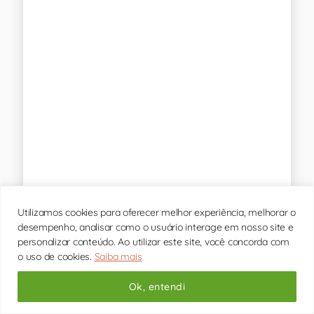
O medo de errar é um sentimento comum que
pode ter várias origens, geralmente ligadas a
Utilizamos cookies para oferecer melhor experiência, melhorar o
experiências pessoais, influências culturais e
psicológicas. Porém, apesar de normal, com o
desempenho, analisar como o usuário interage em nosso site e
tempo, essa [...]
personalizar conteúdo. Ao utilizar este site, você concorda com
o uso de cookies.
Saiba mais
Ok, entendi