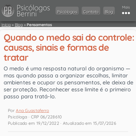
Mais
Psicólogos
Contato
Blog
Início
»
Blog
»
Pensamentos
Quando o medo sai do controle:
causas, sinais e formas de
tratar
O medo é uma resposta natural do organismo —
mas quando passa a organizar escolhas, limitar
ambientes e ocupar os pensamentos, ele deixa de
ser proteção. Reconhecer esse limite é o primeiro
passo para tratá-lo.
Por
Ana Guastaferro
Psicóloga · CRP 06/228610
Publicado em 19/12/2022 · Atualizado em 15/07/2026