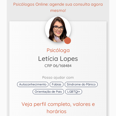
Psicólogos Online: agende sua consulta agora
mesmo!
Psicóloga
Letícia Lopes
CRP 06/168484
Posso ajudar com
Autoconhecimento
Fobias
Síndrome do Pânico
Orientação de Pais
LGBTQI+
Veja perfil completo, valores e
horários