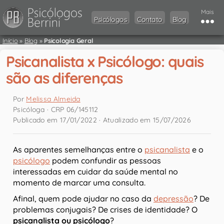
Mais
Psicólogos
Contato
Blog
Início
»
Blog
»
Psicologia Geral
Psicanalista x Psicólogo: quais
são as diferenças
Por
Melissa Almeida
Psicóloga · CRP 06/145112
Publicado em 17/01/2022 · Atualizado em 15/07/2026
As aparentes semelhanças entre o
psicanalista
e o
psicólogo
podem confundir as pessoas
interessadas em cuidar da saúde mental no
momento de marcar uma consulta.
Afinal, quem pode ajudar no caso da
depressão
? De
problemas conjugais? De crises de identidade? O
psicanalista ou psicólogo
?