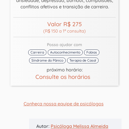
ansiedade, depressão, burnout, compulsões,
conflitos afetivos e transição de carreira.
Valor R$ 275
(R$ 150 a 1ª consulta)
Posso ajudar com
Carreira
Autoconhecimento
Fobias
Síndrome do Pânico
Terapia de Casal
próximo horário:
Consulte os horários
Conheça nossa equipe de psicólogos
Autor:
Psicóloga Melissa Almeida