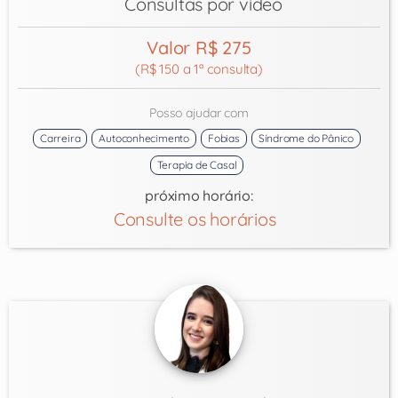
Consultas por vídeo
Valor R$ 275
(R$ 150 a 1ª consulta)
Posso ajudar com
Carreira
Autoconhecimento
Fobias
Síndrome do Pânico
Terapia de Casal
próximo horário:
Consulte os horários