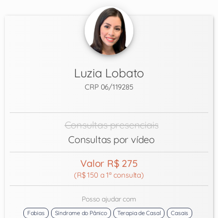
Luzia Lobato
CRP 06/119285
Consultas presenciais
Consultas por vídeo
Valor R$ 275
(R$ 150 a 1ª consulta)
Posso ajudar com
Fobias
Síndrome do Pânico
Terapia de Casal
Casais