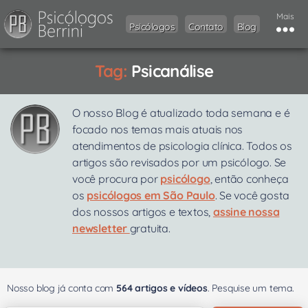
Mais
Psicólogos
Contato
Blog
Tag:
Psicanálise
O nosso Blog é atualizado toda semana e é
focado nos temas mais atuais nos
atendimentos de psicologia clínica. Todos os
artigos são revisados por um psicólogo. Se
você procura por
psicólogo
, então conheça
os
psicólogos em São Paulo
. Se você gosta
dos nossos artigos e textos,
assine nossa
newsletter
gratuita.
Nosso blog já conta com
564 artigos e vídeos
. Pesquise um tema.