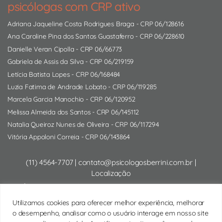
psicólogas com CRP ativo
Adriana Jaqueline Costa Rodrigues Braga
- CRP 06/128616
Ana Caroline Pina dos Santos Guastaferro
- CRP 06/228610
Danielle Veran Cipolla
- CRP 06/66773
Gabriela de Assis da Silva
- CRP 06/219159
Letícia Batista Lopes
- CRP 06/168484
Luzia Fatima de Andrade Lobato
- CRP 06/119285
Marcela Garcia Manochio
- CRP 06/120952
Melissa Almeida dos Santos
- CRP 06/145112
Natalia Queiroz Nunes de Oliveira
- CRP 06/117294
Vitória Appoloni Correia
- CRP 06/143864
(11) 4564-7707
|
contato@psicologosberrini.com.br
|
Localização
Psicólogo Presencial:
Rua Alcides Ricardini Neves, 12 - CJ 610
- Brooklin (Próx. Berrini e Vila Olímpia) - São Paulo/SP |
Google
Utilizamos cookies para oferecer melhor experiência, melhorar
Maps
o desempenho, analisar como o usuário interage em nosso site
Psicólogo Online:
Sessões de psicoterapia por videochamada