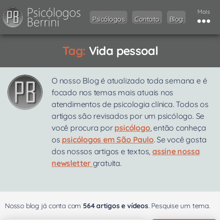
Mais
Psicólogos
Contato
Blog
Tag:
Vida pessoal
O nosso Blog é atualizado toda semana e é
focado nos temas mais atuais nos
atendimentos de psicologia clínica. Todos os
artigos são revisados por um psicólogo. Se
você procura por
psicólogo
, então conheça
os
psicólogos em São Paulo
. Se você gosta
dos nossos artigos e textos,
assine nossa
newsletter
gratuita.
Nosso blog já conta com
564 artigos e vídeos
. Pesquise um tema.