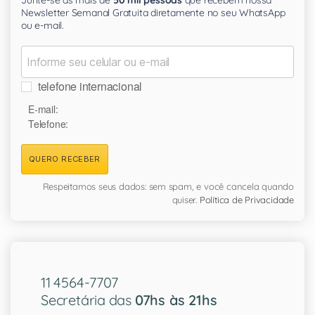
Junte-se às mais de
50 mil pessoas
que recebem nossa
Newsletter Semanal Gratuita diretamente no seu WhatsApp
ou e-mail.
telefone internacional
E-mail:
Telefone:
QUERO RECEBER
Respeitamos seus dados: sem spam, e você cancela quando
quiser.
Política de Privacidade
11 4564-7707
Secretária das
07hs às 21hs