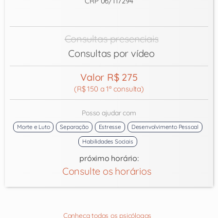
CRP 06/117294
Consultas presenciais
Consultas por vídeo
Valor R$ 275
(R$ 150 a 1ª consulta)
Posso ajudar com
Morte e Luto
Separação
Estresse
Desenvolvimento Pessoal
Habilidades Sociais
próximo horário:
Consulte os horários
Conheça todos os psicólogos