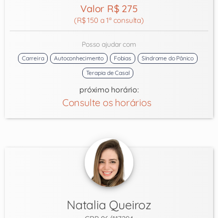
Valor R$ 275
(R$ 150 a 1ª consulta)
Posso ajudar com
Carreira
Autoconhecimento
Fobias
Síndrome do Pânico
Terapia de Casal
próximo horário:
Consulte os horários
Natalia Queiroz