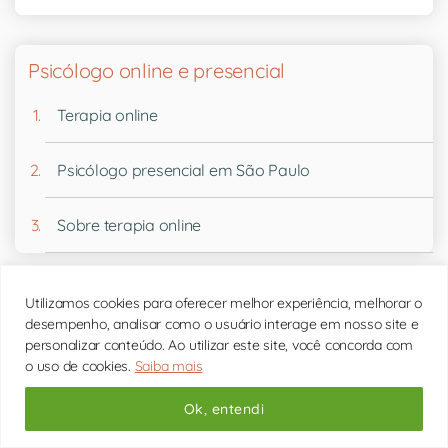
Psicólogo online e presencial
Terapia online
Psicólogo presencial em São Paulo
Sobre terapia online
Utilizamos cookies para oferecer melhor experiência, melhorar o
Junte-se às mais de
50 mil pessoas
que recebem
desempenho, analisar como o usuário interage em nosso site e
nossa Newsletter Semanal Gratuita diretamente no
personalizar conteúdo. Ao utilizar este site, você concorda com
seu WhatsApp ou e-mail.
o uso de cookies.
Saiba mais
Ok, entendi