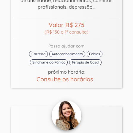
de ansiedade, relacionamentos, conflitos
profissionais, depressão...
Valor R$ 275
(R$ 150 a 1ª consulta)
Posso ajudar com
Carreira
Autoconhecimento
Fobias
Síndrome do Pânico
Terapia de Casal
próximo horário:
Consulte os horários