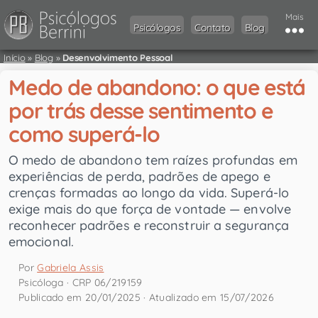
Mais
Psicólogos
Contato
Blog
Início
»
Blog
»
Desenvolvimento Pessoal
Medo de abandono: o que está
por trás desse sentimento e
como superá-lo
O medo de abandono tem raízes profundas em
experiências de perda, padrões de apego e
crenças formadas ao longo da vida. Superá-lo
exige mais do que força de vontade — envolve
reconhecer padrões e reconstruir a segurança
emocional.
Por
Gabriela Assis
Psicóloga · CRP 06/219159
Publicado em 20/01/2025 · Atualizado em 15/07/2026