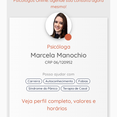
Psicólogos Online: agende sua consulta agora
mesmo!
Psicóloga
Marcela Manochio
CRP 06/120952
Posso ajudar com
Carreira
Autoconhecimento
Fobias
Síndrome do Pânico
Terapia de Casal
Veja perfil completo, valores e
horários