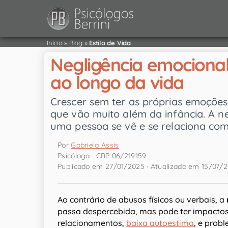
Início
»
Blog
»
Estilo de Vida
Negligência emocional 
ao longo da vida
Crescer sem ter as próprias emoções
que vão muito além da infância. A 
uma pessoa se vê e se relaciona com
Por
Gabriela Assis
Psicóloga · CRP 06/219159
Publicado em 27/01/2025 · Atualizado em 15/07/
Ao contrário de abusos físicos ou verbais, a
passa despercebida, mas pode ter impactos
relacionamentos,
baixa autoestima
, e prob