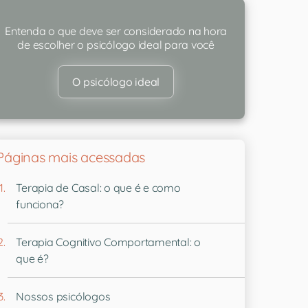
Entenda o que deve ser considerado na hora
de escolher o psicólogo ideal para você
O psicólogo ideal
Páginas mais acessadas
Terapia de Casal: o que é e como
funciona?
Terapia Cognitivo Comportamental: o
que é?
Nossos psicólogos