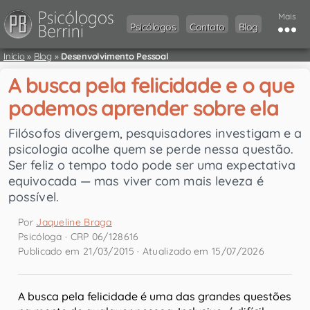
Mais
Psicólogos
Contato
Blog
Início
»
Blog
»
Desenvolvimento Pessoal
A busca pela felicidade e o que
podemos aprender sobre ela
Filósofos divergem, pesquisadores investigam e a
psicologia acolhe quem se perde nessa questão.
Ser feliz o tempo todo pode ser uma expectativa
equivocada — mas viver com mais leveza é
possível.
Por
Jaqueline Braga
Psicóloga · CRP 06/128616
Publicado em 21/03/2015 · Atualizado em 15/07/2026
A busca pela felicidade é uma das grandes questões