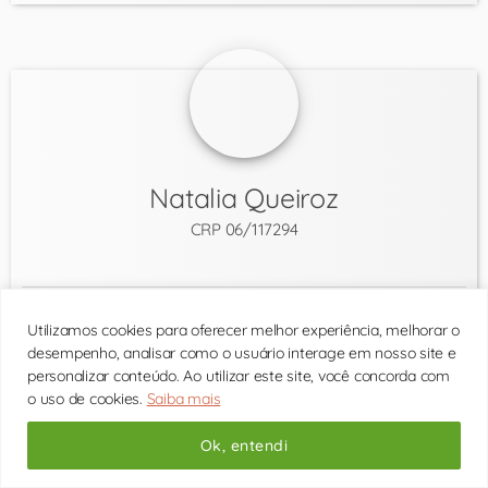
Natalia Queiroz
CRP 06/117294
Consultas presenciais
Utilizamos cookies para oferecer melhor experiência, melhorar o
Consultas por vídeo
desempenho, analisar como o usuário interage em nosso site e
personalizar conteúdo. Ao utilizar este site, você concorda com
Valor R$ 275
o uso de cookies.
Saiba mais
(R$ 150 a 1ª consulta)
Ok, entendi
Posso ajudar com