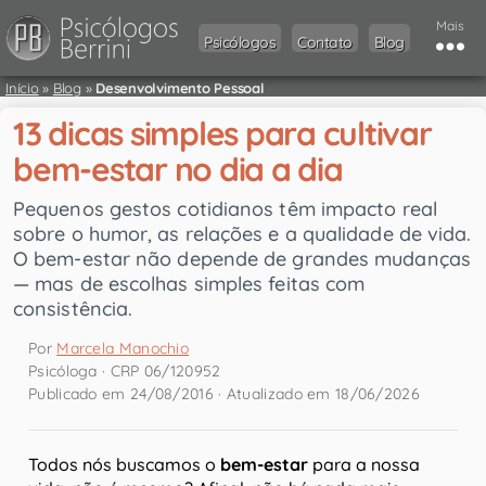
Mais
Psicólogos
Contato
Blog
Início
»
Blog
»
Desenvolvimento Pessoal
13 dicas simples para cultivar
bem-estar no dia a dia
Pequenos gestos cotidianos têm impacto real
sobre o humor, as relações e a qualidade de vida.
O bem-estar não depende de grandes mudanças
— mas de escolhas simples feitas com
consistência.
Por
Marcela Manochio
Psicóloga · CRP 06/120952
Publicado em 24/08/2016 · Atualizado em 18/06/2026
Todos nós buscamos o
bem-estar
para a nossa