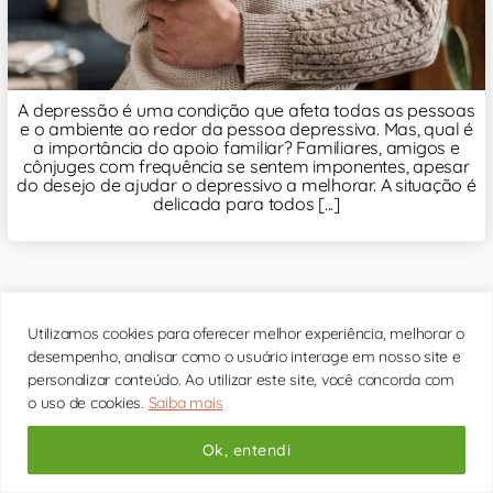
A depressão é uma condição que afeta todas as pessoas
e o ambiente ao redor da pessoa depressiva. Mas, qual é
a importância do apoio familiar? Familiares, amigos e
cônjuges com frequência se sentem imponentes, apesar
do desejo de ajudar o depressivo a melhorar. A situação é
delicada para todos [...]
Outros artigos interessantes:
Utilizamos cookies para oferecer melhor experiência, melhorar o
desempenho, analisar como o usuário interage em nosso site e
personalizar conteúdo. Ao utilizar este site, você concorda com
o uso de cookies.
Saiba mais
Transtorno do Espectro Autista: Sintomas e
Tratamento
Ok, entendi