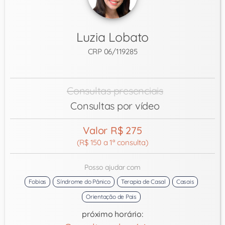
Luzia Lobato
CRP 06/119285
Consultas presenciais
Consultas por vídeo
Valor R$ 275
(R$ 150 a 1ª consulta)
Posso ajudar com
Fobias
Síndrome do Pânico
Terapia de Casal
Casais
Orientação de Pais
próximo horário: