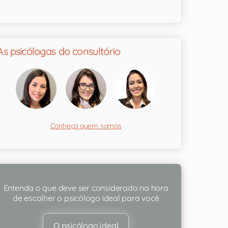
As psicólogas do consultório
Conheça quem somos
Entenda o que deve ser considerado na hora
de escolher o psicólogo ideal para você
O psicólogo ideal