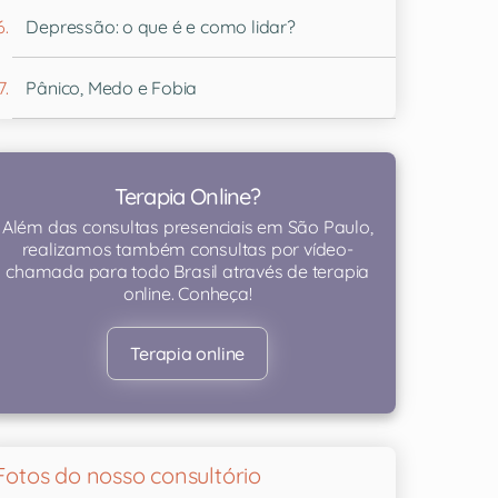
Depressão: o que é e como lidar?
Pânico, Medo e Fobia
Terapia Online?
Além das consultas presenciais em São Paulo,
realizamos também consultas por vídeo-
chamada para todo Brasil através de terapia
online. Conheça!
Terapia online
Fotos do nosso consultório