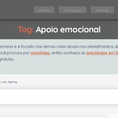
Home
Psicólogos
Valores
Tag:
Apoio emocional
emana e é focado nos temas mais atuais nos atendimentos de p
você procura por
psicólogo
, então conheça os
psicólogos em 
gratuita.
se um tema.