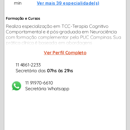
min
Ver mais 39 especialidade(s)
Formação e Cursos
Realiza especialização em TCC-Terapia Cognitivo
Comportamental e é pós-graduada em Neurociência
com formação complementar pela PUC Campinas. Sua
prática clínica é baseada em abordagens
contemporâneas, ideal para adultos e casais com
Ver Perfil Completo
demandas relacionamento, ansiedade, questões
profissionais...
11 4861-2233
Secretária das
07hs às 21hs
11 91970-6610
Secretária Whatsapp