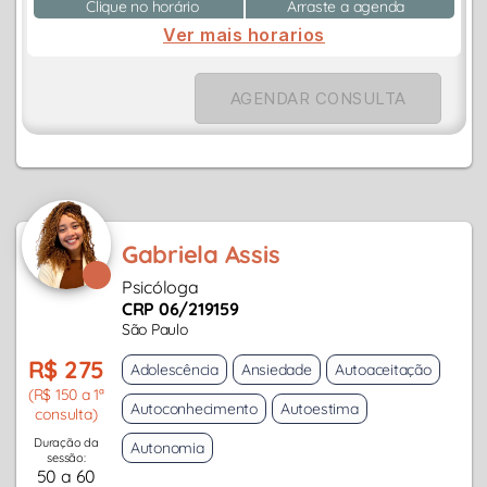
Clique no horário
Arraste a agenda
Ver mais horarios
AGENDAR CONSULTA
Gabriela Assis
Psicóloga
CRP 06/219159
São Paulo
R$ 275
Adolescência
Ansiedade
Autoaceitação
(R$ 150 a 1ª
Autoconhecimento
Autoestima
consulta)
Duração da
Autonomia
sessão:
50 a 60