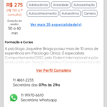
R$ 275
Adolescência
Ansiedade
Autoaceitação
(R$ 150 a 1ª
Autoconhecimento
Autoestima
Carreira
consulta)
Duração da
sessão:
Ver mais 35 especialidade(s)
50 a 60
min
Formação e Cursos
A psicóloga Jaqueline Braga possui mais de 10 anos de
experiência em Psicologia Clínica. É especialista
Comportamental DISC pela Etalent Internacional e pós-
graduanda em Terapia Cognitivo Comportamental pela
Universidade Anhanguera. Além disso, também possui
Ver Perfil Completo
pós-graduação em Psicologia...
11 4861-2233
Secretária das
07hs às 21hs
11 91970-6610
Secretária Whatsapp