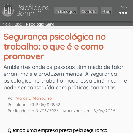
Mais
Psicólogos
Contato
Blog
Início
»
Blog
»
Psicologia Geral
Segurança psicológica no
trabalho: o que é e como
promover
Ambientes onde as pessoas têm medo de falar
erram mais e produzem menos. A segurança
psicológica no trabalho muda essa dinâmica — e
pode ser construída com práticas concretas.
Por
Marcela Manochio
Psicóloga · CRP 06/120952
Publicado em 01/06/2026 · Atualizado em 18/06/2026
Quando uma empresa preza pela segurança