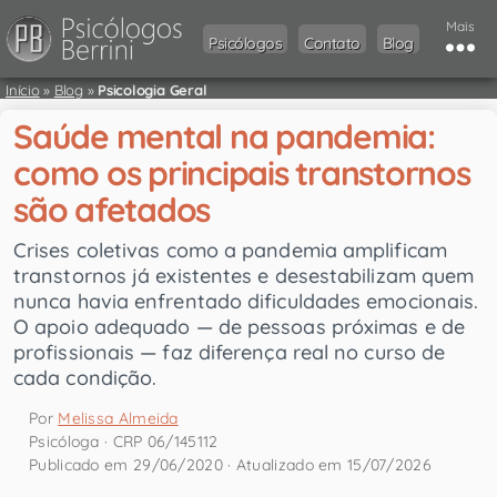
Mais
Psicólogos
Contato
Blog
Início
»
Blog
»
Psicologia Geral
Saúde mental na pandemia:
como os principais transtornos
são afetados
Crises coletivas como a pandemia amplificam
transtornos já existentes e desestabilizam quem
nunca havia enfrentado dificuldades emocionais.
O apoio adequado — de pessoas próximas e de
profissionais — faz diferença real no curso de
cada condição.
Por
Melissa Almeida
Psicóloga · CRP 06/145112
Publicado em 29/06/2020 · Atualizado em 15/07/2026