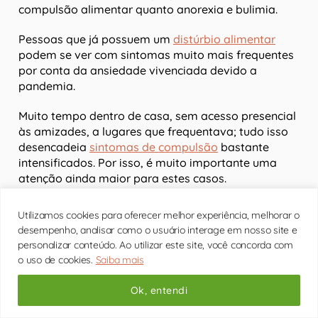
compulsão alimentar quanto anorexia e bulimia.
Pessoas que já possuem um
distúrbio alimentar
podem se ver com sintomas muito mais frequentes
por conta da ansiedade vivenciada devido a
pandemia.
Muito tempo dentro de casa, sem acesso presencial
às amizades, a lugares que frequentava; tudo isso
desencadeia
sintomas de compulsão
bastante
intensificados. Por isso, é muito importante uma
atenção ainda maior para estes casos.
COMO LIDAR
Utilizamos cookies para oferecer melhor experiência, melhorar o
desempenho, analisar como o usuário interage em nosso site e
Entender e aceitar que você possui uma
compulsão
personalizar conteúdo. Ao utilizar este site, você concorda com
é o primeiro passo para melhorar essa condição.
o uso de cookies.
Saiba mais
Algumas coisas simplesmente não estão mesmo no
nosso controle, mas podemos controlar como nós
Ok, entendi
vamos encarar cada evento que nos acontece.