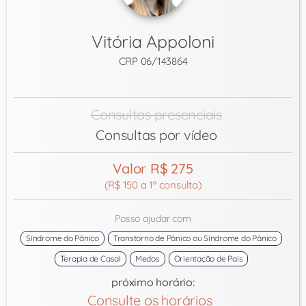
Vitória Appoloni
CRP 06/143864
Consultas presenciais
Consultas por vídeo
Valor R$ 275
(R$ 150 a 1ª consulta)
Posso ajudar com
Síndrome do Pânico
Transtorno de Pânico ou Síndrome do Pânico
Terapia de Casal
Medos
Orientação de Pais
próximo horário:
Consulte os horários