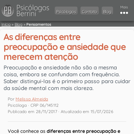
Mais
Psicólogos
Contato
Blog
Início
»
Blog
»
Pensamentos
As diferenças entre
preocupação e ansiedade que
merecem atenção
Preocupação e ansiedade não são a mesma
coisa, embora se confundam com frequência.
Saber distingui-las é o primeiro passo para cuidar
da saúde mental com mais clareza.
Por
Melissa Almeida
Psicóloga · CRP 06/145112
Publicado em 28/11/2017 · Atualizado em 15/07/2026
Você conhece as
diferenças entre preocupação e