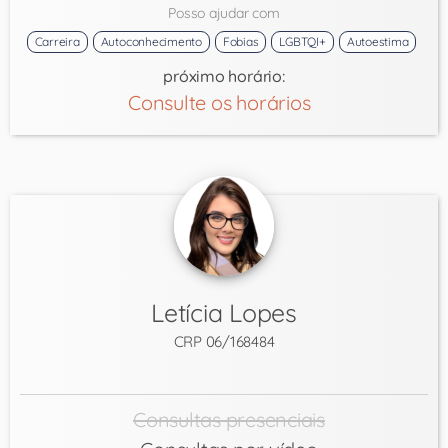
Posso ajudar com
Carreira
Autoconhecimento
Fobias
LGBTQI+
Autoestima
próximo horário:
Consulte os horários
Letícia Lopes
CRP 06/168484
Consultas presenciais