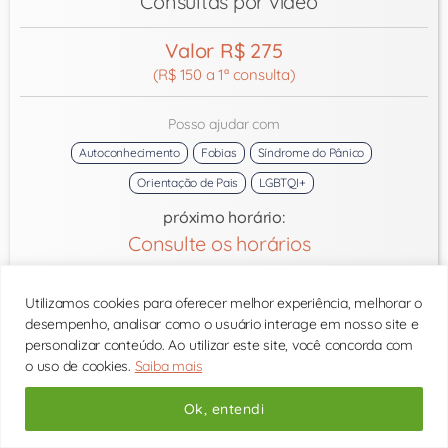
Consultas por vídeo
Valor R$ 275
(R$ 150 a 1ª consulta)
Posso ajudar com
Autoconhecimento
Fobias
Síndrome do Pânico
Orientação de Pais
LGBTQI+
próximo horário:
Consulte os horários
Utilizamos cookies para oferecer melhor experiência, melhorar o
desempenho, analisar como o usuário interage em nosso site e
Conheça todos os psicólogos
personalizar conteúdo. Ao utilizar este site, você concorda com
o uso de cookies.
Saiba mais
Páginas mais acessadas:
Ok, entendi