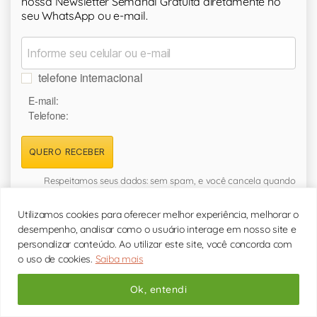
nossa Newsletter Semanal Gratuita diretamente no
seu WhatsApp ou e-mail.
telefone internacional
E-mail:
Telefone:
QUERO RECEBER
Respeitamos seus dados: sem spam, e você cancela quando
quiser.
Política de Privacidade
Utilizamos cookies para oferecer melhor experiência, melhorar o
desempenho, analisar como o usuário interage em nosso site e
personalizar conteúdo. Ao utilizar este site, você concorda com
o uso de cookies.
Saiba mais
11 4564-7707
Ok, entendi
Secretária das
07hs às 21hs