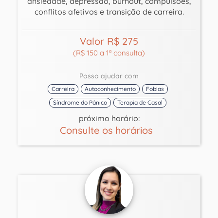
ansiedade, depressão, burnout, compulsões,
conflitos afetivos e transição de carreira.
Valor R$ 275
(R$ 150 a 1ª consulta)
Posso ajudar com
Carreira
Autoconhecimento
Fobias
Síndrome do Pânico
Terapia de Casal
próximo horário:
Consulte os horários