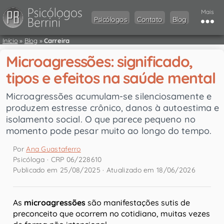
Mais
Psicólogos
Contato
Blog
Início
»
Blog
»
Carreira
Microagressões: significado,
tipos e efeitos na saúde mental
Microagressões acumulam-se silenciosamente e
produzem estresse crônico, danos à autoestima e
isolamento social. O que parece pequeno no
momento pode pesar muito ao longo do tempo.
Por
Ana Guastaferro
Psicóloga · CRP 06/228610
Publicado em 25/08/2025 · Atualizado em 18/06/2026
As
microagressões
são manifestações sutis de
preconceito que ocorrem no cotidiano, muitas vezes