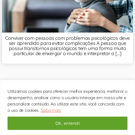
Conviver com pessoas com problemas psicológicos deve
ser aprendido para evitar complicações A pessoa que
possui transtornos psicológicos tem uma forma muito
particular de enxergar o mundo e interpretar a [...]
Utilizamos cookies para oferecer melhor experiência, melhorar o
Ansiedade: o que é, sintomas, tipos e tratamento
desempenho, analisar como o usuário interage em nosso site e
personalizar conteúdo. Ao utilizar este site, você concorda com
o uso de cookies.
Saiba mais
Ok, entendi