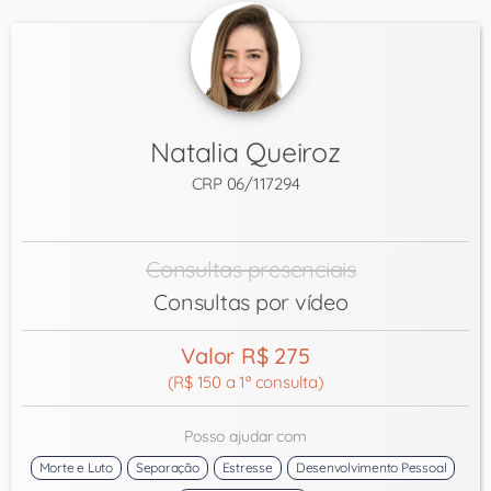
Natalia Queiroz
CRP 06/117294
Consultas presenciais
Consultas por vídeo
Valor R$ 275
(R$ 150 a 1ª consulta)
Posso ajudar com
Morte e Luto
Separação
Estresse
Desenvolvimento Pessoal