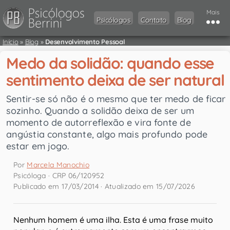
Mais
Psicólogos
Contato
Blog
Início
»
Blog
»
Desenvolvimento Pessoal
Medo da solidão: quando esse
sentimento deixa de ser natural
Sentir-se só não é o mesmo que ter medo de ficar
sozinho. Quando a solidão deixa de ser um
momento de autorreflexão e vira fonte de
angústia constante, algo mais profundo pode
estar em jogo.
Por
Marcela Manochio
Psicóloga · CRP 06/120952
Publicado em 17/03/2014 · Atualizado em 15/07/2026
Nenhum homem é uma ilha. Esta é uma frase muito