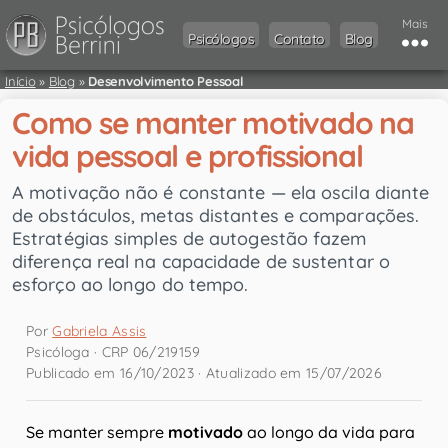
Mais
Psicólogos
Contato
Blog
Início
»
Blog
»
Desenvolvimento Pessoal
Como se manter motivado na
vida pessoal e profissional
A motivação não é constante — ela oscila diante
de obstáculos, metas distantes e comparações.
Estratégias simples de autogestão fazem
diferença real na capacidade de sustentar o
esforço ao longo do tempo.
Por
Gabriela Assis
Psicóloga · CRP 06/219159
Publicado em 16/10/2023 · Atualizado em 15/07/2026
Se manter sempre
motivado
ao longo da vida para