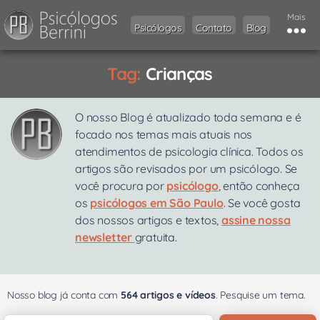
Mais
Psicólogos
Contato
Blog
Tag:
Crianças
O nosso Blog é atualizado toda semana e é
focado nos temas mais atuais nos
atendimentos de psicologia clínica. Todos os
artigos são revisados por um psicólogo. Se
você procura por
psicólogo
, então conheça
os
psicólogos em São Paulo
. Se você gosta
dos nossos artigos e textos,
assine nossa
newsletter
gratuita.
Nosso blog já conta com
564 artigos e vídeos
. Pesquise um tema.