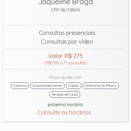
Jaqueline Braga
CRP 06/128616
Consultas presenciais
Consultas por vídeo
Valor R$ 275
(R$ 150 a 1ª consulta)
Posso ajudar com
Carreira
Autoconhecimento
Fobias
Síndrome do Pânico
Terapia de Casal
próximo horário:
Consulte os horários