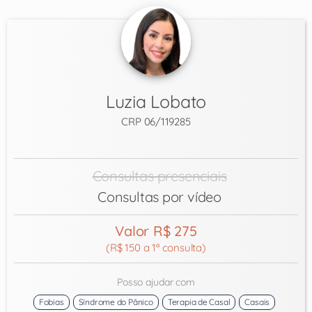
Luzia Lobato
CRP 06/119285
Consultas presenciais
Consultas por vídeo
Valor R$ 275
(R$ 150 a 1ª consulta)
Posso ajudar com
Fobias
Síndrome do Pânico
Terapia de Casal
Casais