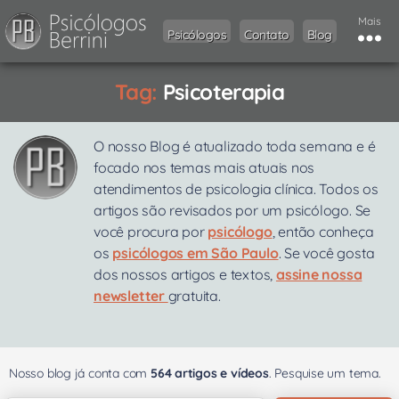
Mais
Psicólogos
Contato
Blog
Tag:
Psicoterapia
O nosso Blog é atualizado toda semana e é
focado nos temas mais atuais nos
atendimentos de psicologia clínica. Todos os
artigos são revisados por um psicólogo. Se
você procura por
psicólogo
, então conheça
os
psicólogos em São Paulo
. Se você gosta
dos nossos artigos e textos,
assine nossa
newsletter
gratuita.
Nosso blog já conta com
564 artigos e vídeos
. Pesquise um tema.