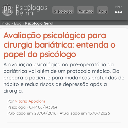
Mais
Psicólogos
Contato
Blog
Início
»
Blog
»
Psicologia Geral
Avaliação psicológica para
cirurgia bariátrica: entenda o
papel do psicólogo
A avaliação psicológica no pré-operatório da
bariátrica vai além de um protocolo médico. Ela
prepara o paciente para mudanças profundas de
hábito e reduz riscos de depressão após a
cirurgia.
Por
Vitória Appoloni
Psicóloga · CRP 06/143864
Publicado em 28/04/2016 · Atualizado em 15/07/2026