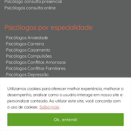
Psicólogo consulta presencial
Psicólogos consulta online
Psicólogos por especialidade
Psicólogos Ansiedade
Psicólogos Carreira
Psicólogos Casamento
Psicólogos Compulsões
Psicólogos Conflitos Amorosos
Psicólogos Conflitos Familiares
Psicólogos Depressão
Psicólogos Desenvolvimento Pessoal
Psicólogos Estresse
Utilizamos cookies para oferecer melhor experiência, melhorar o
Psicólogos Orientação de Pais
desempenho, analisar como o usuário interage em nosso site e
Psicólogos Relacionamentos
personalizar conteúdo. Ao utilizar este site, você concorda com
Psicólogos Sexualidade
o uso de cookies.
Saiba mais
Psicólogos Síndrome do Pânico
Psicólogos Terapia de Casal
Ok, entendi