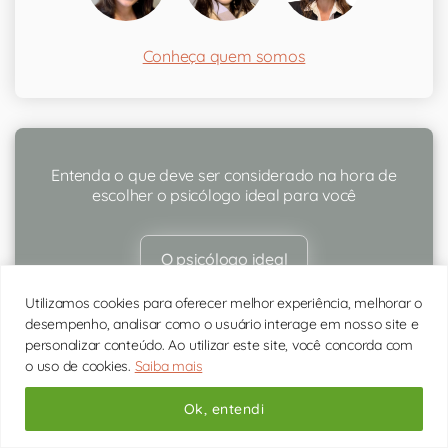
Conheça quem somos
Entenda o que deve ser considerado na hora de
escolher o psicólogo ideal para você
O psicólogo ideal
Utilizamos cookies para oferecer melhor experiência, melhorar o
desempenho, analisar como o usuário interage em nosso site e
personalizar conteúdo. Ao utilizar este site, você concorda com
Páginas mais acessadas
o uso de cookies.
Saiba mais
Ok, entendi
Terapia de Casal: o que é e como funciona?