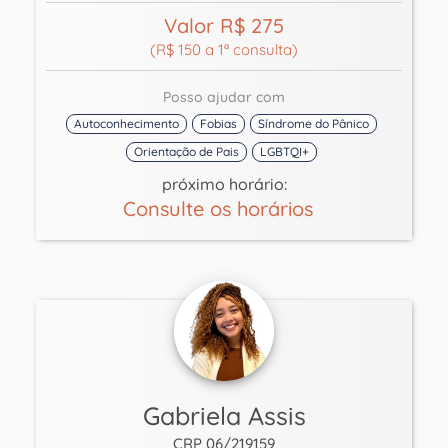
Valor R$ 275
(R$ 150 a 1ª consulta)
Posso ajudar com
Autoconhecimento
Fobias
Síndrome do Pânico
Orientação de Pais
LGBTQI+
próximo horário:
Consulte os horários
Gabriela Assis
CRP 06/219159