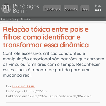
Mais
Psicólogos
Contato
Blog
Início
»
Blog
»
Família
Relação tóxica entre pais e
filhos: como identificar e
transformar essa dinâmica
Controle excessivo, críticas constantes e
manipulação emocional são padrões que corroem
os vínculos familiares com o tempo. Reconhecer
esses sinais é o ponto de partida para uma
mudança real.
Por
Gabriela Assis
Psicóloga · CRP 06/219159
Publicado em 12/02/2024 · Atualizado em 18/06/2026