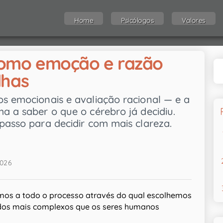
Home
Psicólogos
Valores
como emoção e razão
lhas
os emocionais e avaliação racional — e a
a a saber o que o cérebro já decidiu.
passo para decidir com mais clareza.
2026
rimos a todo o processo através do qual escolhemos
 dos mais complexos que os seres humanos