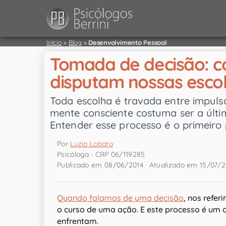
Início
»
Blog
»
Desenvolvimento Pessoal
Tomada de decisão: 
disputam nossas esco
Toda escolha é travada entre impuls
mente consciente costuma ser a últim
Entender esse processo é o primeiro 
Por
Luzia Lobato
Psicóloga · CRP 06/119285
Publicado em 08/06/2014 · Atualizado em 15/07/
Quando falamos de uma decisão
, nos refe
o curso de uma ação. E este processo é um
enfrentam.