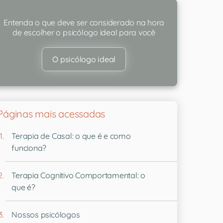
Entenda o que deve ser considerado na hora
de escolher o psicólogo ideal para você
O psicólogo ideal
Páginas mais acessadas
Terapia de Casal: o que é e como
funciona?
Terapia Cognitivo Comportamental: o
que é?
Nossos psicólogos