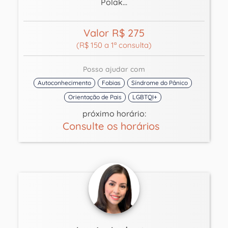
Polak...
Valor R$ 275
(R$ 150 a 1ª consulta)
Posso ajudar com
Autoconhecimento
Fobias
Síndrome do Pânico
Orientação de Pais
LGBTQI+
próximo horário:
Consulte os horários