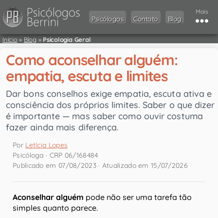
Mais
Psicólogos
Contato
Blog
Início
»
Blog
»
Psicologia Geral
Como aconselhar alguém:
empatia, escuta e limites
Dar bons conselhos exige empatia, escuta ativa e
consciência dos próprios limites. Saber o que dizer
é importante — mas saber como ouvir costuma
fazer ainda mais diferença.
Por
Letícia Lopes
Psicóloga · CRP 06/168484
Publicado em 07/08/2023 · Atualizado em 15/07/2026
Aconselhar alguém
pode não ser uma tarefa tão
simples quanto parece.