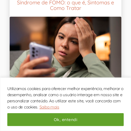
Síndrome de FOMO: o que é, Sintomas e
Como Tratar
Utilizamos cookies para oferecer melhor experiência, melhorar o
desempenho, analisar como o usuário interage em nosso site e
A síndrome de FOMO (sigla de Fear of Missing
personalizar conteúdo. Ao utilizar este site, você concorda com
Out, em português "medo de estar perdendo
o uso de cookies.
Saiba mais
algo") é um fenômeno psicológico marcado pela
sensação constante de estar de fora de [...]
Ok, entendi