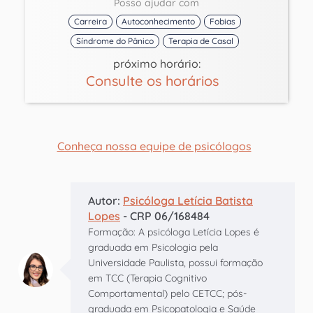
Posso ajudar com
Carreira
Autoconhecimento
Fobias
Síndrome do Pânico
Terapia de Casal
próximo horário:
Consulte os horários
Conheça nossa equipe de psicólogos
Autor:
Psicóloga Letícia Batista
Lopes
- CRP 06/168484
Formação: A psicóloga Letícia Lopes é
graduada em Psicologia pela
Universidade Paulista, possui formação
em TCC (Terapia Cognitivo
Comportamental) pelo CETCC; pós-
graduada em Psicopatologia e Saúde