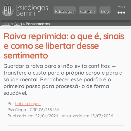
Mais
Psicólogos
Contato
Blog
Início
»
Blog
»
Pensamentos
Raiva reprimida: o que é, sinais
e como se libertar desse
sentimento
Guardar a raiva para si não evita conflitos —
transfere o custo para o próprio corpo e para a
saúde mental. Reconhecer esse padrão é o
primeiro passo para processá-lo de forma
saudável.
Por
Letícia Lopes
Psicóloga · CRP 06/168484
Publicado em 22/04/2024 · Atualizado em 15/07/2026