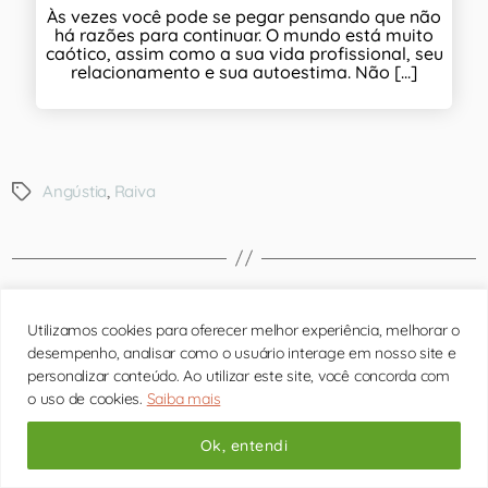
Às vezes você pode se pegar pensando que não
há razões para continuar. O mundo está muito
caótico, assim como a sua vida profissional, seu
relacionamento e sua autoestima. Não [...]
Angústia
,
Raiva
←
Cansaço Mental: Causas, Sintomas e Quando
Utilizamos cookies para oferecer melhor experiência, melhorar o
Buscar Ajuda
desempenho, analisar como o usuário interage em nosso site e
personalizar conteúdo. Ao utilizar este site, você concorda com
→
Técnicas de Concentração para o Dia a Dia
o uso de cookies.
Saiba mais
Ok, entendi