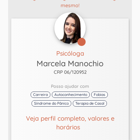
mesmo!
Psicóloga
Marcela Manochio
CRP 06/120952
Posso ajudar com
Carreira
Autoconhecimento
Fobias
Síndrome do Pânico
Terapia de Casal
Veja perfil completo, valores e
horários