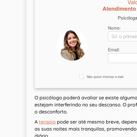
Val
Atendimento 
Psicólog
Nome:
Email:
Não quero informar e-mail
O psicólogo poderá avaliar se existe alg
estejam interferindo no seu descanso. O prof
o desconforto.
A
terapia
pode ser até mesmo breve, depend
as suas noites mais tranquilas, promovendo
diário.