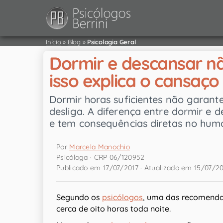
Início
»
Blog
»
Psicologia Geral
Dormir e descansar n
isso explica o cansaço
Dormir horas suficientes não garan
desliga. A diferença entre dormir e
e tem consequências diretas no humo
Por
Marcela Manochio
Psicóloga · CRP 06/120952
Publicado em 17/07/2017 · Atualizado em 15/07/2
Segundo os
psicólogos
, uma das recomenda
cerca de oito horas toda noite.