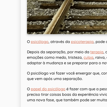
O
psicólogo
, através da
psicoterapia
, pode 
Depois da separação, por meio da
terapia
,
emoções como medo, tristeza,
culpa
, raiva
adaptar à mudança e se preparar para o no
O psicólogo vai fazer você enxergar que, c
que vem após uma separação.
O
papel do psicólogo
é fazer com que a pes
preciso tirar coisas boas da experiência vi
uma nova fase, que também pode ser muito