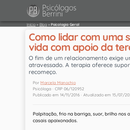
Início
»
Blog
»
Psicologia Geral
Como lidar com uma s
vida com apoio da ter
O fim de um relacionamento exige um
atravessado. A terapia oferece supo
recomeço.
Por
Marcela Manochio
Psicóloga · CRP 06/120952
Publicado em 14/11/2016 · Atualizado em 15/07/2
Palpitação, frio na barriga, suor, brilho nos
casais apaixonados.