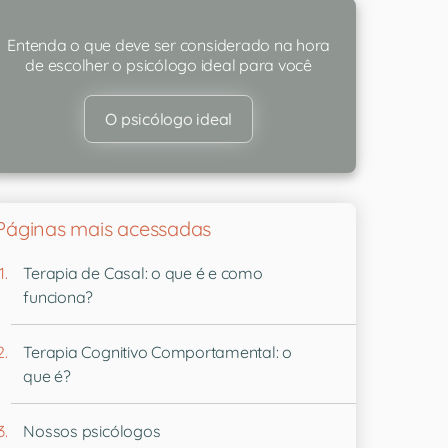
Entenda o que deve ser considerado na hora
de escolher o psicólogo ideal para você
O psicólogo ideal
Páginas mais acessadas
Terapia de Casal: o que é e como
funciona?
Terapia Cognitivo Comportamental: o
que é?
Nossos psicólogos