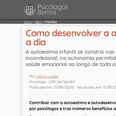
Início
»
Blog
»
Família
Como desenvolver a au
a dia
A autoestima infantil se constrói na
incondicional, na autonomia permitida
saúde emocional ao longo de toda a 
Por
Letícia Lopes
Psicóloga · CRP 06/168484
Publicado em 21/09/2020 · Atualizado em 15/07/
Contribuir com a autoestima e autodesenv
por psicólogos e traz inúmeros benefícios a