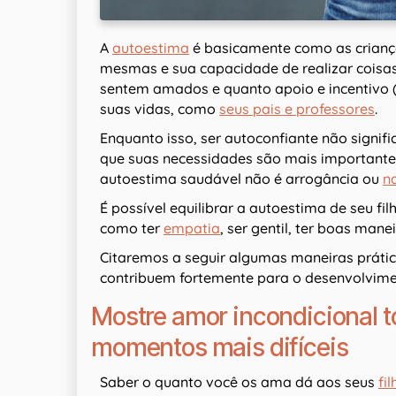
A
autoestima
é basicamente como as crianç
mesmas e sua capacidade de realizar coisa
sentem amados e quanto apoio e incentivo 
suas vidas, como
seus pais e professores
.
Enquanto isso, ser autoconfiante não signif
que suas necessidades são mais importante
autoestima saudável não é arrogância ou
n
É possível equilibrar a autoestima de seu fi
como ter
empatia
, ser gentil, ter boas mane
Citaremos a seguir algumas maneiras prátic
contribuem fortemente para o desenvolvim
Mostre amor incondicional 
momentos mais difíceis
Saber o quanto você os ama dá aos seus
fi