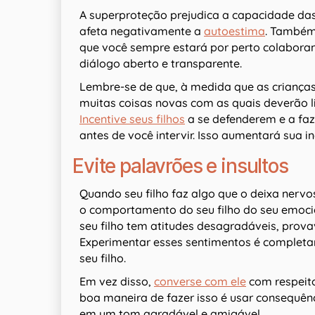
A superproteção prejudica a capacidade das 
afeta negativamente a
autoestima
. Também
que você sempre estará por perto colaboran
diálogo aberto e transparente.
Lembre-se de que, à medida que as criança
muitas coisas novas com as quais deverão li
Incentive seus filhos
a se defenderem e a fa
antes de você intervir. Isso aumentará sua i
Evite palavrões e insultos
Quando seu filho faz algo que o deixa nerv
o comportamento do seu filho do seu emo
seu filho tem atitudes desagradáveis, prova
Experimentar esses sentimentos é complet
seu filho.
Em vez disso,
converse com ele
com respeito
boa maneira de fazer isso é usar consequênc
em um tom agradável e amigável.