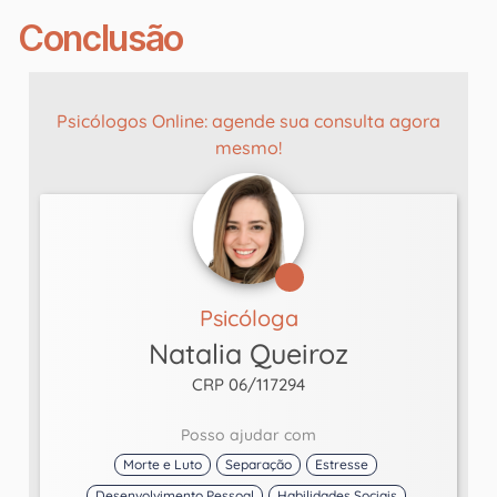
Conclusão
Psicólogos Online: agende sua consulta agora
mesmo!
Psicóloga
Natalia Queiroz
CRP 06/117294
Posso ajudar com
Morte e Luto
Separação
Estresse
Desenvolvimento Pessoal
Habilidades Sociais