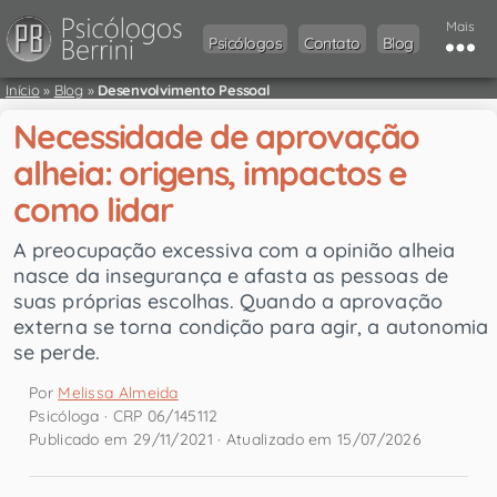
Mais
Psicólogos
Contato
Blog
Início
»
Blog
»
Desenvolvimento Pessoal
Necessidade de aprovação
alheia: origens, impactos e
como lidar
A preocupação excessiva com a opinião alheia
nasce da insegurança e afasta as pessoas de
suas próprias escolhas. Quando a aprovação
externa se torna condição para agir, a autonomia
se perde.
Por
Melissa Almeida
Psicóloga · CRP 06/145112
Publicado em 29/11/2021 · Atualizado em 15/07/2026