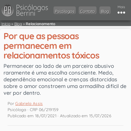
Mais
Psicólogos
Contato
Blog
Início
»
Blog
»
Relacionamento
Por que as pessoas
permanecem em
relacionamentos tóxicos
Permanecer ao lado de um parceiro abusivo
raramente é uma escolha consciente. Medo,
dependência emocional e crenças distorcidas
sobre o amor constroem uma armadilha difícil de
ver por dentro.
Por
Gabriela Assis
Psicóloga · CRP 06/219159
Publicado em 18/07/2021 · Atualizado em 15/07/2026